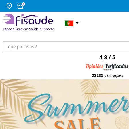
4,8 / 5
23235
valorações