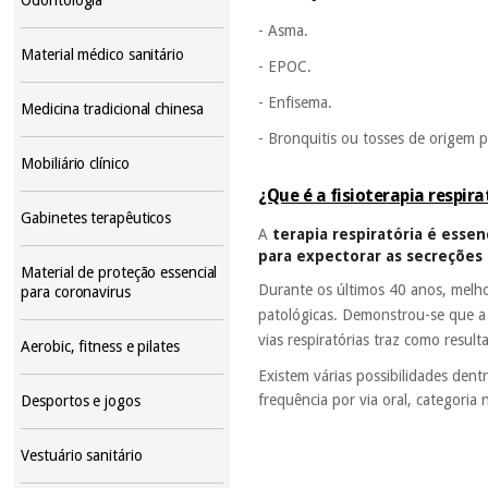
- Asma.
Material médico sanitário
- EPOC.
- Enfisema.
Medicina tradicional chinesa
- Bronquitis ou tosses de origem 
Mobiliário clínico
¿Que é a fisioterapia respira
Gabinetes terapêuticos
A
terapia respiratória é esse
para expectorar as secreções 
Material de proteção essencial
Durante os últimos 40 anos, melh
para coronavirus
patológicas. Demonstrou-se que a
vias respiratórias traz como resul
Aerobic, fitness e pilates
Existem várias possibilidades dent
frequência por via oral, categoria 
Desportos e jogos
Vestuário sanitário