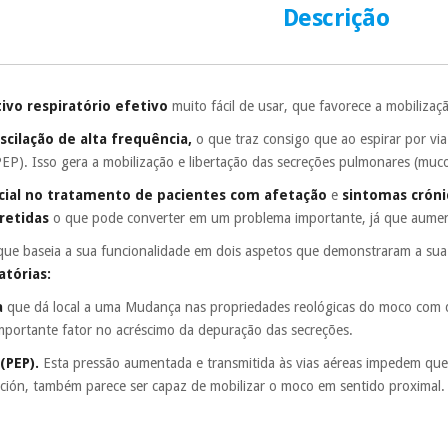
É gratuito para
Descrição
Muito conveni
prestações serão
Sem compromi
tivo respiratório efetivo
muito fácil de usar, que favorece a mobiliza
sem penalizações
scilação de alta frequência,
o que traz consigo que ao espirar por via
Os seus dados 
(PEP). Isso gera a mobilização e libertação das secreções pulmonares (muc
incomodaremos pa
ncial no tratamento de pacientes com afetação
e
sintomas cróni
retidas
o que pode converter em um problema importante, já que aument
que baseia a sua funcionalidade em dois aspetos que demonstraram a su
atórias:
a
que dá local a uma Mudança nas propriedades reológicas do moco com dim
mportante fator no acréscimo da depuração das secreções.
(PEP).
Esta pressão aumentada e transmitida às vias aéreas impedem que
ción, também parece ser capaz de mobilizar o moco em sentido proximal.