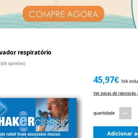
ivador respiratório
(68 opiniões)
45,97€
IVA inclu
Ver peças de reposição 
quantidade
Adicionar a