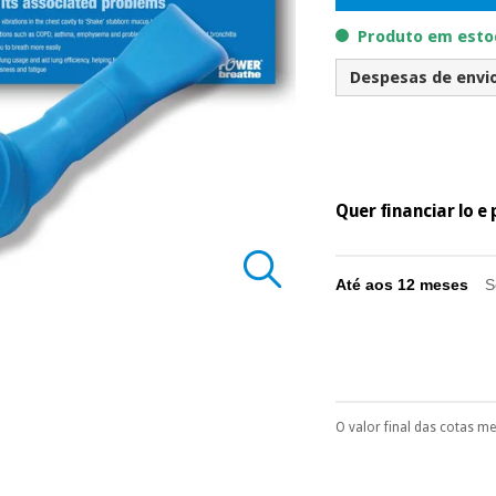
Produto em estoq
Despesas de envio 
Quer financiar lo 
Até aos 12 meses
S
O valor final das cotas m
Pode escolhê-lo no 
Só precisará do 
número de cartão