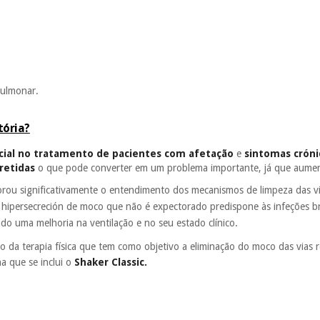
pulmonar.
tória?
ncial no tratamento de pacientes com afetação
e
sintomas cróni
retidas
o que pode converter em um problema importante, já que aument
orou significativamente o entendimento dos mecanismos de limpeza das v
 hipersecreción de moco que não é expectorado predispone às infeções b
tado uma melhoria na ventilação e no seu estado clínico.
ro da terapia física que tem como objetivo a eliminação do moco das vias re
na que se inclui o
Shaker Classic.