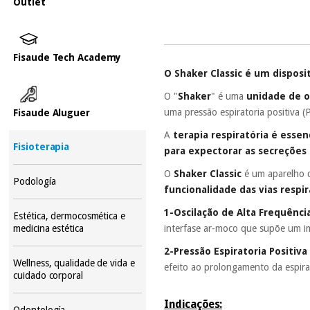
Outlet
Fisaude Tech Academy
O Shaker Classic é um disposi
O "
Shaker
" é uma
unidade de o
uma pressão espiratoria positiva 
Fisaude Aluguer
A
terapia respiratória é esse
Fisioterapia
para expectorar as secreções 
O
Shaker Classic
é um aparelho 
Podología
funcionalidade das vias respir
1-Oscilação de Alta Frequênci
Estética, dermocosmética e
interfase ar-moco que supõe um i
medicina estética
2-Pressão Espiratoria Positiva 
Wellness, qualidade de vida e
efeito ao prolongamento da espira
cuidado corporal
Indicações:
Odontología