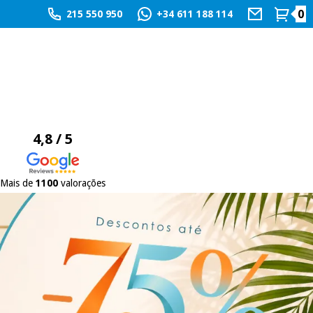
0
215 550 950
+34 611 188 114
4,8 / 5
Mais de
1100
valorações