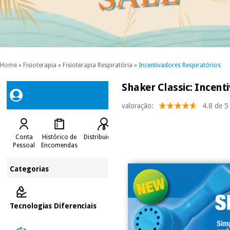
Home
»
Fisioterapia
»
Fisioterapia Respiratória
»
Incentivadores Respiratórios
Shaker Classic: Incent
valoração:
4.8 de 5
Conta
Histórico de
Distribuidores
Pessoal
Encomendas
Categorias
Tecnologias Diferenciais