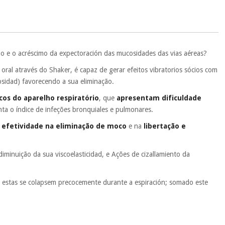
 si
porque a SeQura colabora com a Fisaude para que assim seja.
ente
, pois hoje paga apenas 1/3 do valor. As restantes duas
 cobradas no mesmo dia de cada mês.
sso.
Pode adiantar o pagamento total ou parcial quando quiser,
ção e o acréscimo da expectoración das mucosidades das vias aéreas?
 ou truques.
 oral através do Shaker, é capaz de gerar efeitos vibratorios sócios com
protegidos.
Não vendemos os seus dados a terceiros nem o
osidad) favorecendo a sua eliminação.
ra tentar vender-lhe um crédito pessoal.
cos do aparelho respiratório
, que
apresentam dificuldade
a o índice de infeções bronquiales e pulmonares.
a
efetividade na eliminação de moco
e na
libertação e
inuição da sua viscoelasticidad, e Ações de cizallamiento da
 estas se colapsem precocemente durante a espiración; somado este