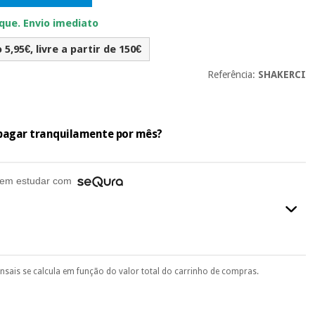
ue. Envio imediato
5,95€, livre a partir de 150€
Referência:
SHAKERCI
e pagar tranquilamente por mês?
em estudar com
ensais se calcula em função do valor total do carrinho de compras.
final do processo de compra, ao escolher o método de pagamento.
seu documento de identificação, número de telemóvel e
.