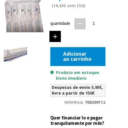
Novidades
(18,43€ sem IVA)
Material
Medicina
médico
tradicional
chinesa
sanitário
Novidades
quantidade
Ofertas
Mobiliário
Medicina
clínico
tradicional
Outlet
Ofertas
chinesa
Adicionar
Gabinetes
ao carrinho
terapêuticos
Fisaude
Mobiliário
Produto em estoque.
Outlet
Material de
Tech
clínico
Envio imediato
proteção
Academy
essencial
Despesas de envio 5,95€,
para
Gabinetes
livre a partir de 150€
coronavirus
Fisaude
terapêuticos
Fisaude
Referência:
768200112
Tech
Aluguer
Aerobic,
Academy
fitness
Material de
Quer financiar lo e pagar
e
proteção
tranquilamente por mês?
pilates