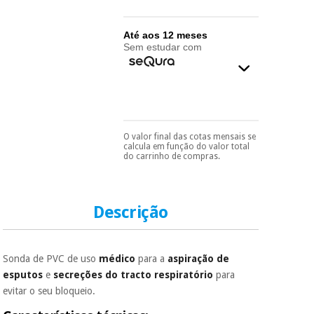
essencial
para
Fisaude
Desportos
coronavirus
Aluguer
Até aos 12 meses
e jogos
Sem estudar com
Vestuário
Aerobic,
sanitário
fitness e
pilates
Veterinária
O valor final das cotas mensais se
Pode escolhê-lo no final
Desportos
calcula em função do valor total
do processo de compra,
Ortopedia
do carrinho de compras.
e jogos
ao escolher o método de
pagamento.
Só
precisará do seu
Instrumental
documento de
cirúrgico
Vestuário
identificação,
Descrição
(liquidação)
número de
sanitário
telemóvel e número
de cartão.
Sonda de PVC de uso
médico
para a
aspiração de
Veterinária
É gratuito para si
esputos
e
secreções do tracto respiratório
para
porque a SeQura
evitar o seu bloqueio.
colabora com a
Fisaude para que
Ortopedia