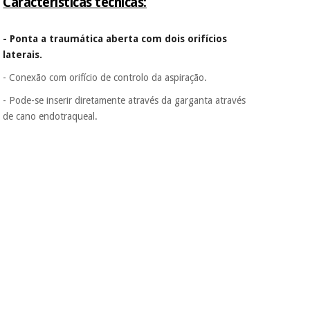
Características técnicas:
assim seja.
Muito
Instrumental
conveniente
, pois
- Ponta a traumática aberta com dois orifícios
cirúrgico
hoje paga apenas 1/3
laterais.
do valor. As restantes
(liquidação)
duas prestações
- Conexão com orifício de controlo da aspiração.
serão cobradas no
mesmo dia de cada
- Pode-se inserir diretamente através da garganta através
mês.
de cano endotraqueal.
Sem
compromisso.
Pode adiantar o
pagamento total ou
parcial quando
quiser, sem
penalizações ou
truques.
Os seus dados
protegidos.
Não
vendemos os seus
dados a terceiros
nem o
incomodaremos para