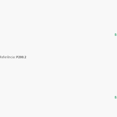
Os seus dados 
incomodaremos pa
E
Referência:
P200.2
E