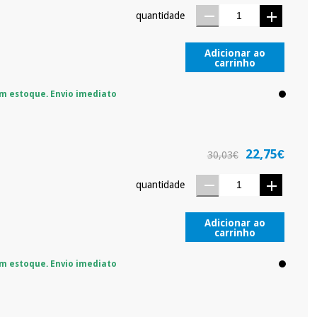
quantidade
protegidos.
Não vendemos os seus dados a terceiros nem o
ra tentar vender-lhe um crédito pessoal.
Adicionar ao
carrinho
m estoque. Envio imediato
22,75€
30,03€
quantidade
Adicionar ao
carrinho
m estoque. Envio imediato