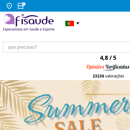
4,8 / 5
23236
valorações