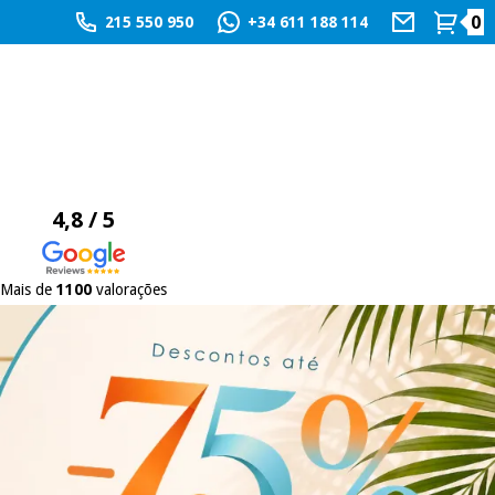
0
215 550 950
+34 611 188 114
4,8 / 5
Mais de
1100
valorações