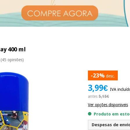
ray 400 ml
(45 opiniões)
-23%
desc.
3,99€
IVA incluíd
antes
5,15€
Ver opções disponiveis
Produto em estoq
Despesas de envio 