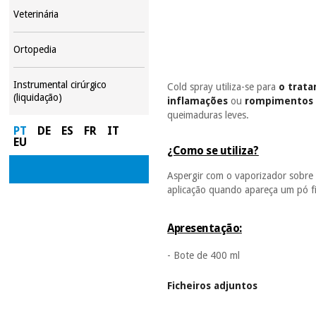
Veterinária
Ortopedia
Instrumental cirúrgico
Cold spray utiliza-se para
o trat
(liquidação)
inflamações
ou
rompimentos 
queimaduras leves.
PT
DE
ES
FR
IT
EU
¿Como se utiliza?
Aspergir com o vaporizador sobre
aplicação quando apareça um pó fi
Apresentação:
- Bote de 400 ml
Ficheiros adjuntos