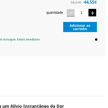
44,55€
58,04€
quantidade
Adicionar ao
carrinho
m estoque. Envio imediato
 um Alívio Instantâneo da Dor