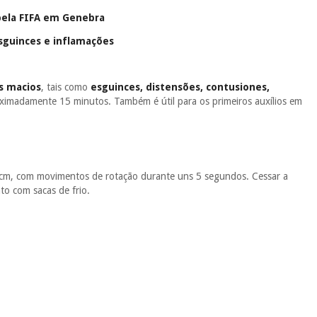
pela FIFA em Genebra
esguinces e inflamações
s macios
, tais como
esguinces, distensões, contusiones,
roximadamente 15 minutos. Também é útil para os primeiros auxílios em
0 cm, com movimentos de rotação durante uns 5 segundos. Cessar a
to com sacas de frio.