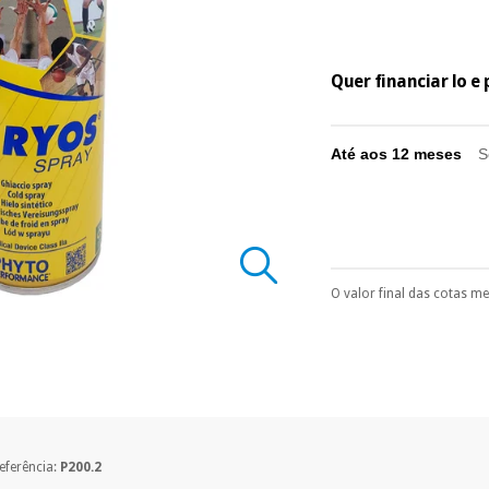
Quer financiar lo 
Até aos 12 meses
S
O valor final das cotas m
Pode escolhê-lo no 
Só precisará do 
número de cartão
É gratuito para
Muito conveni
prestações serão
Sem compromi
eferência:
P200.2
sem penalizações