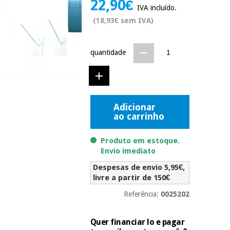
22,90€
Novidades
IVA incluído.
Material
Medicina
(18,93€ sem IVA)
médico
tradicional
chinesa
sanitário
Novidades
Ofertas
quantidade
Mobiliário
Medicina
clínico
tradicional
Outlet
Ofertas
chinesa
Gabinetes
Adicionar
terapêuticos
ao carrinho
Fisaude
Mobiliário
Outlet
Material de
Tech
clínico
Produto em estoque.
proteção
Academy
Envio imediato
essencial
para
Gabinetes
Despesas de envio 5,95€,
coronavirus
Fisaude
terapêuticos
livre a partir de 150€
Fisaude
Tech
Aluguer
Referência:
0025202
Aerobic,
Academy
fitness
Material de
e
proteção
Quer financiar lo e pagar
pilates