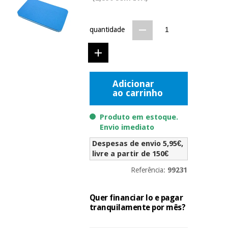
Novidades
Material
Medicina
médico
tradicional
quantidade
chinesa
sanitário
Novidades
Ofertas
Mobiliário
Medicina
clínico
tradicional
Adicionar
Outlet
Ofertas
chinesa
ao carrinho
Gabinetes
terapêuticos
Produto em estoque.
Fisaude
Mobiliário
Envio imediato
Outlet
Material de
Tech
clínico
proteção
Academy
Despesas de envio 5,95€,
essencial
livre a partir de 150€
para
Gabinetes
coronavirus
Referência:
99231
Fisaude
terapêuticos
Fisaude
Tech
Aluguer
Aerobic,
Quer financiar lo e pagar
Academy
fitness
tranquilamente por mês?
Material de
e
proteção
pilates