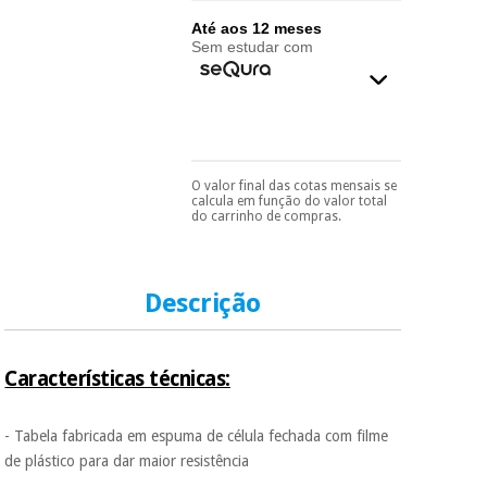
essencial
para
Até aos 12 meses
Fisaude
Desportos
Sem estudar com
coronavirus
Aluguer
e jogos
Vestuário
Aerobic,
sanitário
fitness e
pilates
O valor final das cotas mensais se
Veterinária
Pode escolhê-lo no final
calcula em função do valor total
do processo de compra,
do carrinho de compras.
ao escolher o método de
Desportos
Ortopedia
pagamento.
Só
e jogos
precisará do seu
documento de
identificação,
Instrumental
Descrição
número de
cirúrgico
Vestuário
telemóvel e número
(liquidação)
sanitário
de cartão.
Características técnicas:
É gratuito para si
porque a SeQura
Veterinária
colabora com a
- Tabela fabricada em espuma de célula fechada com filme
Fisaude para que
de plástico para dar maior resistência
assim seja.
Ortopedia