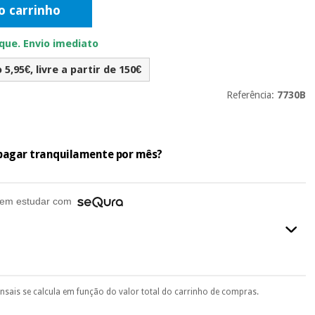
o carrinho
ue. Envio imediato
5,95€, livre a partir de 150€
Referência:
7730B
e pagar tranquilamente por mês?
em estudar com
ensais se calcula em função do valor total do carrinho de compras.
final do processo de compra, ao escolher o método de pagamento.
seu documento de identificação, número de telemóvel e