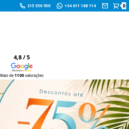
0
215 550 950
+34 611 188 114
4,8 / 5
Mais de
1100
valorações