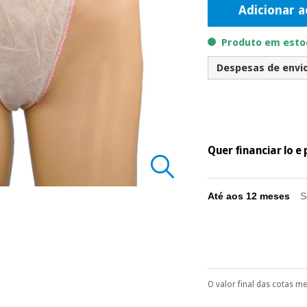
Adicionar a
Produto em estoq
Despesas de envio 
Quer financiar lo 
Até aos 12 meses
S
O valor final das cotas m
Pode escolhê-lo no 
Só precisará do 