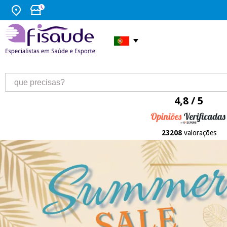
4,8 / 5
23208
valorações