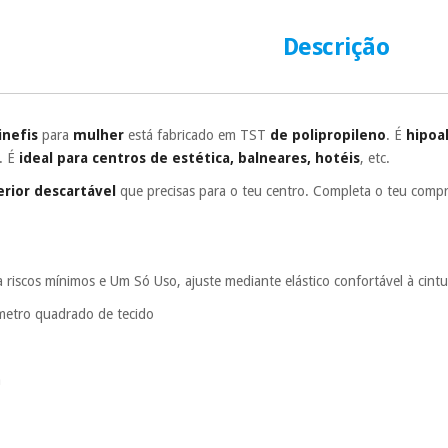
número de cartão
É gratuito para
Descrição
Muito conveni
prestações serão
Sem compromi
inefis
para
mulher
está fabricado em TST
de polipropileno
. É
hipoa
sem penalizações
. É
ideal para centros de estética, balneares, hotéis
, etc.
Os seus dados 
erior descartável
que precisas para o teu centro. Completa o teu compra
incomodaremos pa
 riscos mínimos e Um Só Uso, ajuste mediante elástico confortável à cint
 metro quadrado de tecido
a