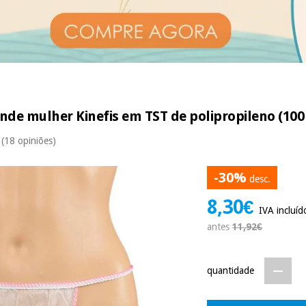
nde mulher Kinefis em TST de polipropileno (100
(18 opiniões)
-30%
desc.
8,30€
IVA incluíd
antes
11,92€
quantidade