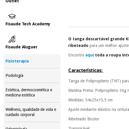
Outlet
Fisaude Tech Academy
O tanga descartável grande K
ribeteado
para um melhor ajuste
Fisaude Aluguer
Encontra
aqui
toda a roupa int
Fisioterapia
Características:
Podología
Tanga de Polipropileno (TNT) para
Estética, dermocosmética e
Matéria Prima: Polipropileno 30g
medicina estética
Medidas: 54x25x15,5 cm
Ajuste mediante elástico na cintur
Wellness, qualidade de vida e
cuidado corporal
Ribeteado Bicolor
Transpirável
Odontología