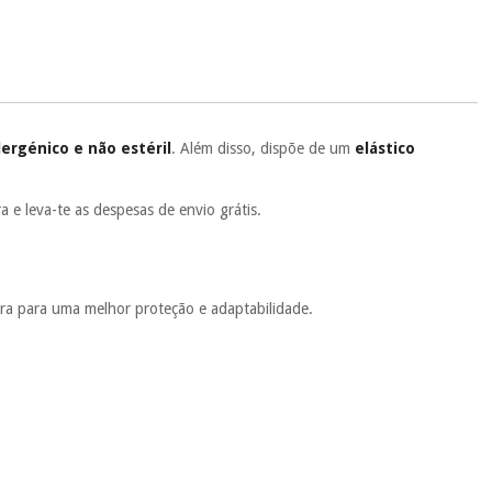
.
 si
porque a SeQura colabora com a Fisaude para que assim seja.
ente
, pois hoje paga apenas 1/3 do valor. As restantes duas
 cobradas no mesmo dia de cada mês.
sso.
Pode adiantar o pagamento total ou parcial quando quiser,
lergénico e não estéril
. Além disso, dispõe de um
elástico
 ou truques.
protegidos.
Não vendemos os seus dados a terceiros nem o
 e leva-te as despesas de envio grátis.
ra tentar vender-lhe um crédito pessoal.
ura para uma melhor proteção e adaptabilidade.