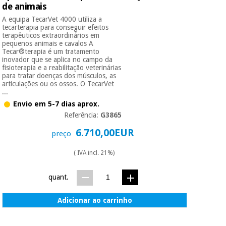
de animais
A equipa TecarVet 4000 utiliza a
Instrumental
tecarterapia para conseguir efeitos
terapêuticos extraordinários em
cirúrgico
pequenos animais e cavalos A
(liquidação)
Tecar®terapia é um tratamento
inovador que se aplica no campo da
fisioterapia e a reabilitação veterinárias
para tratar doenças dos músculos, as
articulações ou os ossos. O TecarVet
...
Envio em 5-7 dias aprox.
Referência:
G3865
6.710,00EUR
preço
( IVA incl. 21%)
quant.
Adicionar ao carrinho