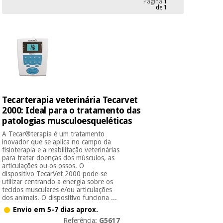
Página
1
Novidades
de 1
Material
Medicina
médico
tradicional
chinesa
sanitário
Novidades
Ofertas
Mobiliário
Medicina
clínico
tradicional
Outlet
Ofertas
chinesa
Gabinetes
Tecarterapia veterinária Tecarvet
terapêuticos
2000: Ideal para o tratamento das
patologias musculoesqueléticas
Fisaude
Mobiliário
Outlet
Material de
Tech
clínico
A Tecar®terapia é um tratamento
proteção
Academy
inovador que se aplica no campo da
essencial
fisioterapia e a reabilitação veterinárias
para
para tratar doenças dos músculos, as
Gabinetes
coronavirus
articulações ou os ossos. O
Fisaude
terapêuticos
dispositivo TecarVet 2000 pode-se
Fisaude
utilizar centrando a energia sobre os
Tech
Aluguer
Aerobic,
tecidos musculares e/ou articulações
Academy
dos animais. O dispositivo funciona ...
fitness
Material de
e
Envio em 5-7 dias aprox.
proteção
pilates
Referência:
G5617