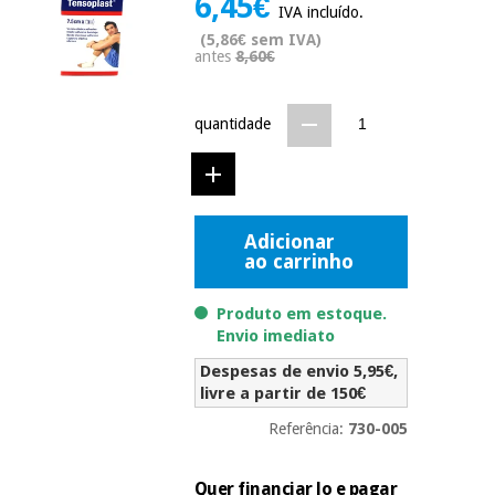
6,45€
IVA incluído.
Novidades
Material
(5,86€ sem IVA)
Medicina
antes
8,60€
médico
tradicional
chinesa
sanitário
Novidades
Ofertas
quantidade
Mobiliário
Medicina
clínico
tradicional
Outlet
Ofertas
chinesa
Gabinetes
terapêuticos
Adicionar
ao carrinho
Fisaude
Mobiliário
Outlet
Material de
Tech
clínico
proteção
Academy
Produto em estoque.
essencial
Envio imediato
para
Gabinetes
coronavirus
Despesas de envio 5,95€,
Fisaude
terapêuticos
Fisaude
livre a partir de 150€
Tech
Aluguer
Aerobic,
Academy
Referência:
730-005
fitness
Material de
e
proteção
pilates
Quer financiar lo e pagar