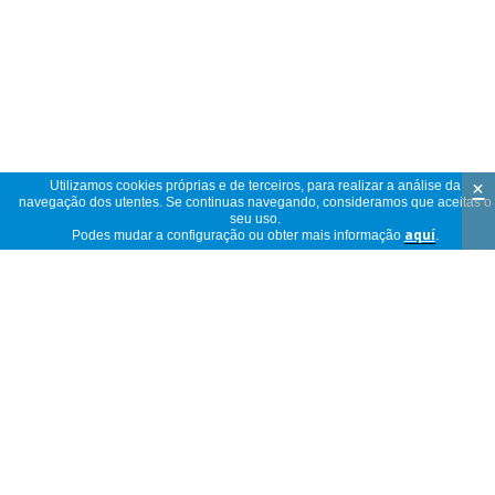
×
Utilizamos cookies próprias e de terceiros, para realizar a análise da
navegação dos utentes. Se continuas navegando, consideramos que aceitas o
seu uso.
Podes mudar a configuração ou obter mais informação
aquí
.