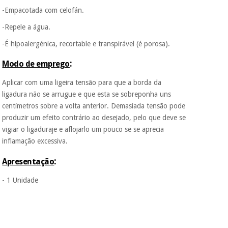
nem o
-Empacotada com celofán.
incomodaremos para
tentar vender-lhe um
-Repele a água.
crédito pessoal.
-É hipoalergénica, recortable e transpirável (é porosa).
:
Modo de emprego
Aplicar com uma ligeira tensão para que a borda da
ligadura não se arrugue e que esta se sobreponha uns
centímetros sobre a volta anterior. Demasiada tensão pode
produzir um efeito contrário ao desejado, pelo que deve se
vigiar o ligaduraje e aflojarlo um pouco se se aprecia
inflamação excessiva.
:
Apresentação
- 1 Unidade