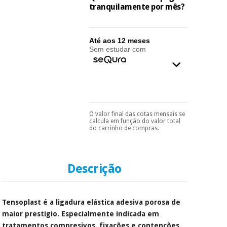
essencial
tranquilamente por mês?
para
Fisaude
Desportos
coronavirus
Aluguer
e jogos
Até aos 12 meses
Sem estudar com
Vestuário
Aerobic,
sanitário
fitness e
pilates
Veterinária
Desportos
Ortopedia
O valor final das cotas mensais se
Pode escolhê-lo no final
e jogos
calcula em função do valor total
do processo de compra,
do carrinho de compras.
ao escolher o método de
Instrumental
pagamento.
Só
cirúrgico
Vestuário
precisará do seu
(liquidação)
documento de
sanitário
identificação,
Descrição
número de
telemóvel e número
de cartão.
Veterinária
Tensoplast é a ligadura elástica adesiva porosa de
É gratuito para si
maior prestígio. Especialmente indicada em
porque a SeQura
Ortopedia
tratamentos compresivos, fixações e contenções
colabora com a