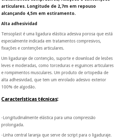
Fisaude para que
articulares.
Longitude de 2,7m em repouso
assim seja.
alcançando 4,5m em estiramento.
Instrumental
Muito
cirúrgico
Alta adhesividad
conveniente
, pois
(liquidação)
hoje paga apenas 1/3
Tensoplast é uma ligadura elástica adesiva porosa que está
do valor. As restantes
especialmente indicada em tratamentos compresivos,
duas prestações
fixações e contenções articulares.
serão cobradas no
mesmo dia de cada
Um ligaduraje de contenção, suporte e download de lesões
mês.
leves e moderadas, como torceduras e esguinces articulares
Sem
e rompimentos musculares. Um produto de ortopedia de
compromisso.
alta adhesividad, que tem um enrolado adesivo exterior
Pode adiantar o
100% de algodão.
pagamento total ou
parcial quando
quiser, sem
:
Características técnicas
penalizações ou
truques.
-Longitudinalmente elástica para uma compressão
Os seus dados
prolongada.
protegidos.
Não
vendemos os seus
-Linha central laranja que serve de script para o ligaduraje.
dados a terceiros