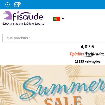
4,8 / 5
23235
valorações