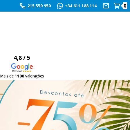
0
215 550 950
+34 611 188 114
4,8 / 5
Mais de
1100
valorações