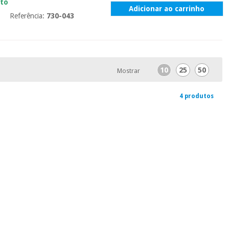
ato
Adicionar ao carrinho
Referência:
730-043
10
25
50
Mostrar
4 produtos