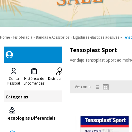
Home
»
Fisioterapia
»
Bandas e Acessórios
»
Ligaduras elásticas adesivas
»
Tenso
Tensoplast Sport
Vendaje Tensoplast Sport ao melh
Conta
Histórico de
Distribuidores
Pessoal
Encomendas
Ver como
Categorias
Tecnologias Diferenciais