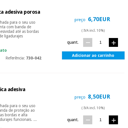
ca adesiva porosa
6,70EUR
preço
nhada para o seu uso
conta com banda de
( IVA incl. 10%)
hesividad até as bordas
e ligadurajes
quant.
iato
Adicionar ao carrinho
Referência:
730-042
ica adesiva
8,50EUR
preço
nhada para o seu uso
( IVA incl. 10%)
banda de proteção ao
 as bordas e alta
urajes funcionais. ...
quant.