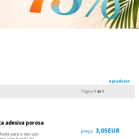
4 produtos
Página
1 de 1
ca adesiva porosa
3,05EUR
preço
nhada para o seu uso
conta com banda de