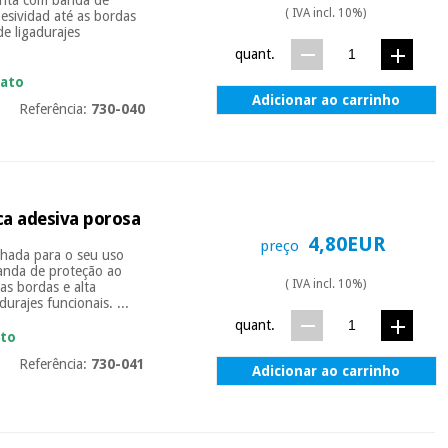
( IVA incl. 10%)
hesividad até as bordas
e ligadurajes
quant.
iato
Adicionar ao carrinho
Referência:
730-040
ca adesiva porosa
4,80EUR
preço
nhada para o seu uso
banda de proteção ao
( IVA incl. 10%)
 as bordas e alta
urajes funcionais. ...
quant.
ato
Referência:
730-041
Adicionar ao carrinho