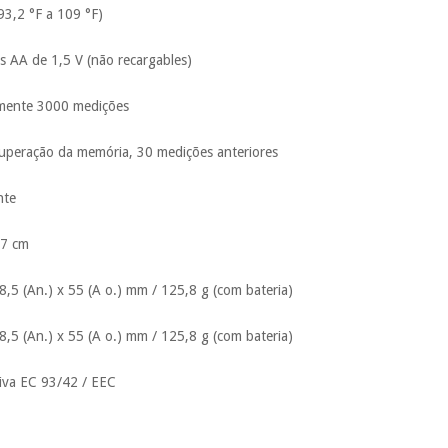
(93,2 °F a 109 °F)
as AA de 1,5 V (não recargables)
amente 3000 medições
cuperação da memória, 30 medições anteriores
nte
 7 cm
8,5 (An.) x 55 (A o.) mm / 125,8 g (com bateria)
8,5 (An.) x 55 (A o.) mm / 125,8 g (com bateria)
iva EC 93/42 / EEC