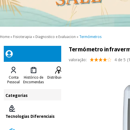
Home
»
Fisioterapia
»
Diagnostico e Evaluacion
»
Termómetros
Termómetro infraverm
valoração:
4 de 5
(
Conta
Histórico de
Distribuidores
Pessoal
Encomendas
Categorias
Tecnologias Diferenciais