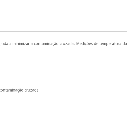
.
 si
porque a SeQura colabora com a Fisaude para que assim seja.
ente
, pois hoje paga apenas 1/3 do valor. As restantes duas
 cobradas no mesmo dia de cada mês.
sso.
Pode adiantar o pagamento total ou parcial quando quiser,
 ou truques.
 ajuda a minimizar a contaminação cruzada. Medições de temperatura da
protegidos.
Não vendemos os seus dados a terceiros nem o
ra tentar vender-lhe um crédito pessoal.
 contaminação cruzada