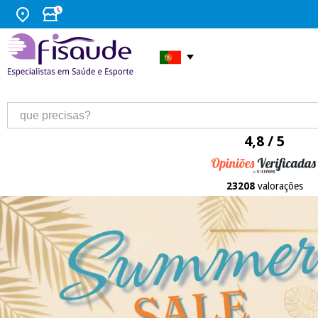
4,8 / 5
23208
valorações