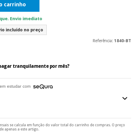
o carrinho
ue. Envio imediato
io incluído no preço
Referência:
1840-BT
e pagar tranquilamente por mês?
em estudar com
ensais se calcula em função do valor total do carrinho de compras. O preço
final do processo de compra, ao escolher o método de pagamento.
e apenas a este artigo.
seu documento de identificação, número de telemóvel e