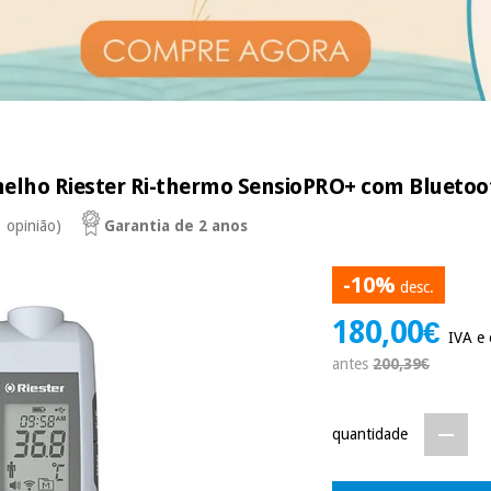
elho Riester Ri-thermo SensioPRO+ com Bluetoo
1 opinião)
Garantia de 2 anos
-10%
desc.
180,00€
IVA e 
antes
200,39€
quantidade