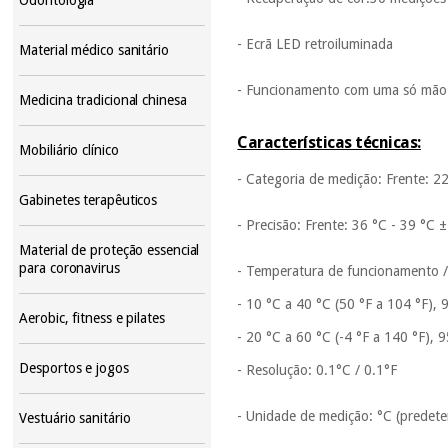
- Ecrã LED retroiluminada
Material médico sanitário
- Funcionamento com uma só mão
Medicina tradicional chinesa
Características técnicas:
Mobiliário clínico
- Categoria de medição: Frente: 22
Gabinetes terapêuticos
- Precisão: Frente: 36 °C - 39 °C 
Material de proteção essencial
para coronavirus
- Temperatura de funcionamento 
- 10 °C a 40 °C (50 °F a 104 °F)
Aerobic, fitness e pilates
- 20 °C a 60 °C (-4 °F a 140 °F)
Desportos e jogos
- Resolução: 0.1°C / 0.1°F
- Unidade de medição: °C (predete
Vestuário sanitário