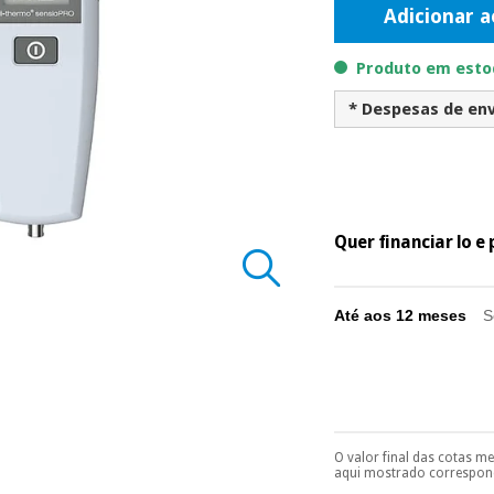
Adicionar a
Produto em estoq
* Despesas de env
Quer financiar lo 
Até aos 12 meses
S
O valor final das cotas m
Pode escolhê-lo no 
aqui mostrado correspond
Só precisará do 