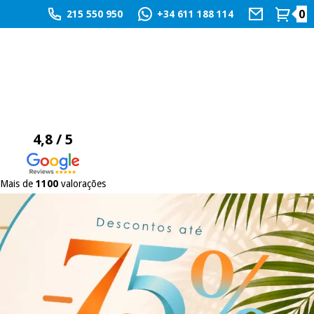
0
215 550 950
+34 611 188 114
4,8 / 5
Mais de
1100
valorações