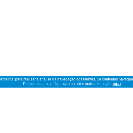
 terceiros, para realizar a análise da navegação dos utentes. Se continuas navega
Podes mudar a configuração ou obter mais informação
aquí
.