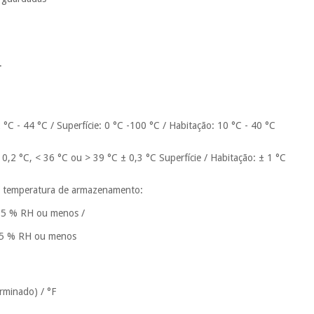
.
 °C - 44 °C / Superfície: 0 °C -100 °C / Habitação: 10 °C - 40 °C
± 0,2 °C, < 36 °C ou > 39 °C ± 0,3 °C Superfície / Habitação: ± 1 °C
/ temperatura de armazenamento:
, 95 % RH ou menos /
, 95 % RH ou menos
rminado) / °F