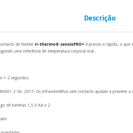
número de cartão
É gratuito para
Descrição
Muito conveni
prestações serão
Sem compromi
sem penalizações
ontacto de Riester
ri-thermo® sensioPRO+
é preciso e rápido, o que
 segundo uma referência de temperatura corporal oral.
Os seus dados 
incomodaremos pa
s em 1-2 segundos
80601-2-56: 2017› Os infravermelhos sem contacto ajudam a prevenir a
go de baterias 1,5 V AA x 2
oubo
s guardadas