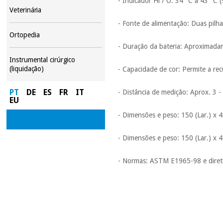
- Indicador Hi / O: 34 °C a 43 °C 
Veterinária
- Fonte de alimentação: Duas pilh
Ortopedia
- Duração da bateria: Aproximad
Instrumental cirúrgico
(liquidação)
- Capacidade de cor: Permite a re
PT
DE
ES
FR
IT
- Distância de medição: Aprox. 3 -
EU
- Dimensões e peso: 150 (Lar.) x 4
- Dimensões e peso: 150 (Lar.) x 4
- Normas: ASTM E1965-98 e diret