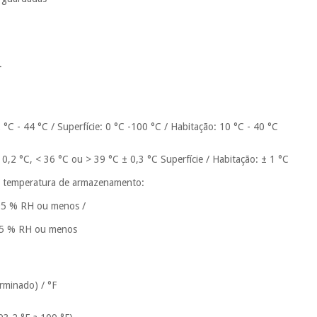
.
 °C - 44 °C / Superfície: 0 °C -100 °C / Habitação: 10 °C - 40 °C
± 0,2 °C, < 36 °C ou > 39 °C ± 0,3 °C Superfície / Habitação: ± 1 °C
/ temperatura de armazenamento:
, 95 % RH ou menos /
, 95 % RH ou menos
rminado) / °F