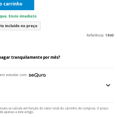
o carrinho
ue. Envio imediato
io incluído no preço
Referência:
1840
e pagar tranquilamente por mês?
em estudar com
ensais se calcula em função do valor total do carrinho de compras. O preço
final do processo de compra, ao escolher o método de pagamento.
e apenas a este artigo.
seu documento de identificação, número de telemóvel e