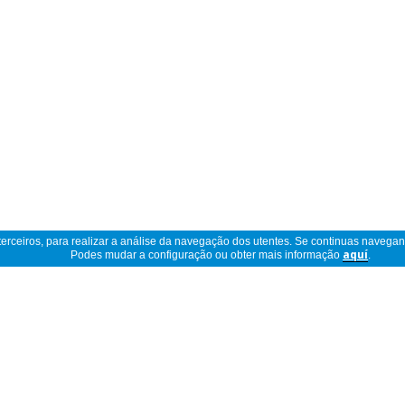
 terceiros, para realizar a análise da navegação dos utentes. Se continuas navega
Podes mudar a configuração ou obter mais informação
aquí
.