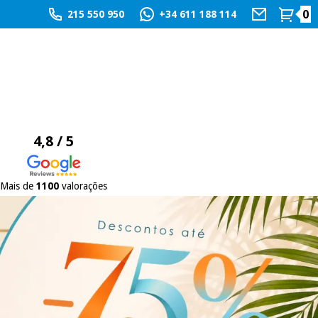
0
215 550 950
+34 611 188 114
4,8 / 5
Mais de
1100
valorações