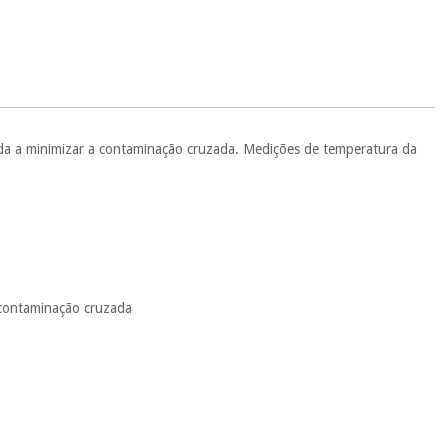
.
 si
porque a SeQura colabora com a Fisaude para que assim seja.
ente
, pois hoje paga apenas 1/3 do valor. As restantes duas
 cobradas no mesmo dia de cada mês.
sso.
Pode adiantar o pagamento total ou parcial quando quiser,
 ou truques.
uda a minimizar a contaminação cruzada. Medições de temperatura da
protegidos.
Não vendemos os seus dados a terceiros nem o
ra tentar vender-lhe um crédito pessoal.
 contaminação cruzada