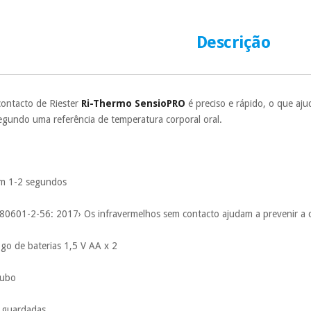
número de cartão
É gratuito para
Descrição
Muito conveni
prestações serão
Sem compromi
sem penalizações
ontacto de Riester
Ri-Thermo SensioPRO
é preciso e rápido, o que aj
 segundo uma referência de temperatura corporal oral.
Os seus dados 
incomodaremos pa
s em 1-2 segundos
80601-2-56: 2017› Os infravermelhos sem contacto ajudam a prevenir a
go de baterias 1,5 V AA x 2
oubo
s guardadas