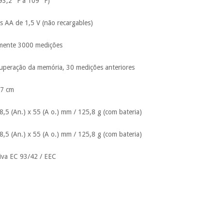
(93,2 °F a 109 °F)
as AA de 1,5 V (não recargables)
amente 3000 medições
cuperação da memória, 30 medições anteriores
 7 cm
8,5 (An.) x 55 (A o.) mm / 125,8 g (com bateria)
8,5 (An.) x 55 (A o.) mm / 125,8 g (com bateria)
iva EC 93/42 / EEC