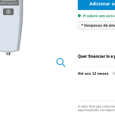
Adicionar a
Produto em estoq
* Despesas de env
Quer financiar lo 
Até aos 12 meses
S
O valor final das cotas m
Pode escolhê-lo no 
aqui mostrado correspond
Só precisará do 