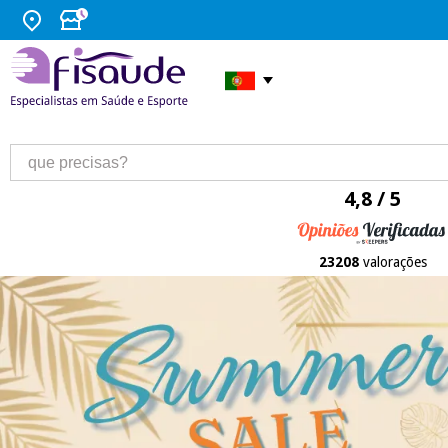
4,8 / 5
23208
valorações