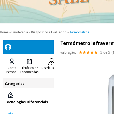
Home
»
Fisioterapia
»
Diagnostico e Evaluacion
»
Termómetros
Termómetro infraverm
valoração:
5 de 5
(
Conta
Histórico de
Distribuidores
Pessoal
Encomendas
Categorias
Tecnologias Diferenciais