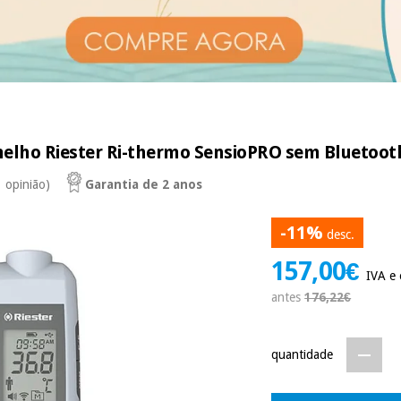
elho Riester Ri-thermo SensioPRO sem Bluetoot
1 opinião)
Garantia de 2 anos
-11%
desc.
157,00€
IVA e 
antes
176,22€
quantidade