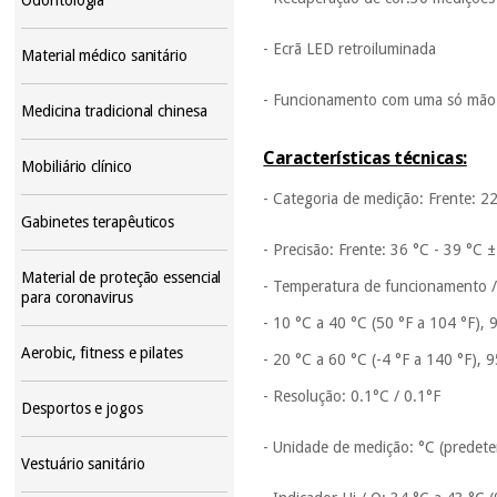
- Ecrã LED retroiluminada
Material médico sanitário
- Funcionamento com uma só mão
Medicina tradicional chinesa
Características técnicas:
Mobiliário clínico
- Categoria de medição: Frente: 22
Gabinetes terapêuticos
- Precisão: Frente: 36 °C - 39 °C 
Material de proteção essencial
- Temperatura de funcionamento 
para coronavirus
- 10 °C a 40 °C (50 °F a 104 °F)
Aerobic, fitness e pilates
- 20 °C a 60 °C (-4 °F a 140 °F)
- Resolução: 0.1°C / 0.1°F
Desportos e jogos
- Unidade de medição: °C (predete
Vestuário sanitário