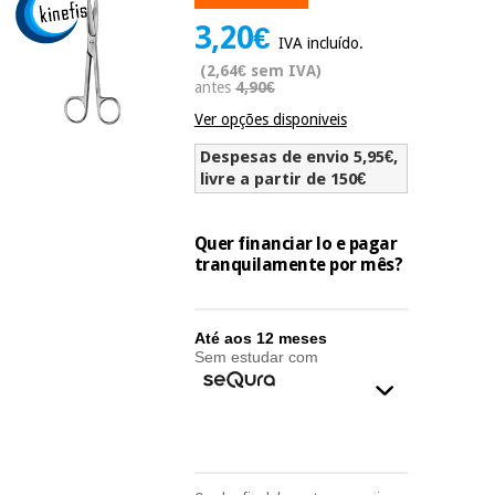
Novidades
3,20€
Material
Medicina
IVA incluído.
médico
tradicional
(2,64€ sem IVA)
chinesa
sanitário
antes
4,90€
Novidades
Ofertas
Ver opções disponiveis
Mobiliário
Medicina
clínico
Despesas de envio 5,95€,
tradicional
livre a partir de 150€
Outlet
Ofertas
chinesa
Gabinetes
terapêuticos
Quer financiar lo e pagar
tranquilamente por mês?
Fisaude
Mobiliário
Outlet
Material de
Tech
clínico
proteção
Academy
essencial
Até aos 12 meses
para
Sem estudar com
Gabinetes
coronavirus
Fisaude
terapêuticos
Fisaude
Tech
Aluguer
Aerobic,
Academy
fitness
Material de
e
proteção
pilates