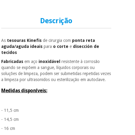
Sem
compromisso.
Pode adiantar o
Instrumental
pagamento total ou
Descrição
cirúrgico
parcial quando
(liquidação)
quiser, sem
penalizações ou
truques.
As
tesouras Kinefis
de cirurgia
com
ponta reta
aguda/aguda ideais
para
o corte
e
disección de
Os seus dados
tecidos
protegidos.
Não
vendemos os seus
Fabricadas
em aço
inoxidável
resistente à corrosão
dados a terceiros
quando se expõem a sangue, líquidos corporais ou
nem o
soluções de limpeza, podem ser submetidas repetidas vezes
incomodaremos para
a limpeza por ultrasonidos ou esterilização em autoclave.
tentar vender-lhe um
crédito pessoal.
Medidas disponíveis:
- 11,5 cm
- 14,5 cm
- 16 cm