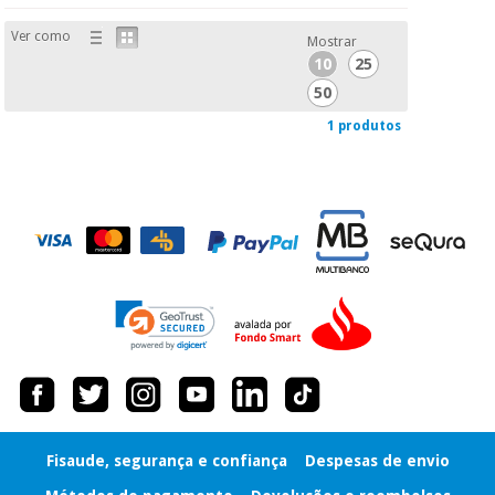
Ver como
Mostrar
Instrumental
10
25
cirúrgico
50
(liquidação)
1 produtos
Fisaude, segurança e confiança
Despesas de envio