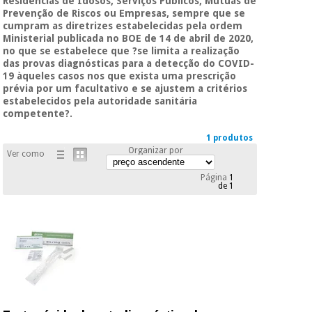
Residências de Idosos, Serviços Públicos, Mútuas de
Novidades
Prevenção de Riscos ou Empresas, sempre que se
Material
Medicina
cumpram as diretrizes estabelecidas pela ordem
médico
tradicional
Ministerial publicada no BOE de 14 de abril de 2020,
chinesa
no que se estabelece que ?se limita a realização
sanitário
Novidades
Ofertas
das provas diagnósticas para a detecção do COVID-
19 àqueles casos nos que exista uma prescrição
Mobiliário
prévia por um facultativo e se ajustem a critérios
Medicina
clínico
estabelecidos pela autoridade sanitária
tradicional
competente?.
Outlet
Ofertas
chinesa
Gabinetes
1 produtos
terapêuticos
Organizar por
Ver como
Fisaude
Mobiliário
Página
1
Outlet
Material de
Tech
clínico
de 1
proteção
Academy
essencial
para
Gabinetes
coronavirus
Fisaude
terapêuticos
Fisaude
Tech
Aluguer
Aerobic,
Academy
fitness
Material de
e
proteção
pilates