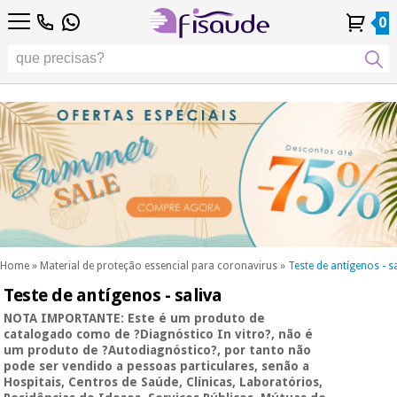
PT
PT
Fisioterapia
Fisioterapia
0
4,8
4,8
4,8
DE
DE
/ 5
/ 5
/ 5
Tecnologias
Tecnologias
ES
ES
Conta
Conta
Histórico de
Histórico de
Distribuidores
Distribuidores
Diferenciais
FR
FR
Pessoal
Pessoal
Encomendas
Encomendas
Diferenciais
Podología
IT
IT
Podología
EU
EU
Estética,
dermocosmética
Fisaude
Estética,
e medicina
Fisaude
Ocasião
dermocosmética
estética
Ocasião
e medicina
estética
Wellness,
SUMMER
qualidade
SALE
de vida e
SUMMER
Wellness,
cuidado
SALE
qualidade
corporal
Home
»
Material de proteção essencial para coronavirus
»
Teste de antígenos - s
de vida e
Teste de antígenos - saliva
Os
cuidado
Odontología
nossos
corporal
NOTA IMPORTANTE: Este é um produto de
produtos
catalogado como de ?Diagnóstico In vitro?, não é
Os
Kinefis
um produto de ?Autodiagnóstico?, por tanto não
Material
nossos
pode ser vendido a pessoas particulares, senão a
médico
Odontología
produtos
Hospitais, Centros de Saúde, Clínicas, Laboratórios,
sanitário
Kinefis