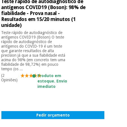
essencial
Teste rápido de autodiagnóstico de
para
antígenos COVID19 (Boson): 98% de
Fisaude
Desportos
coronavirus
fiabilidade - Prova nasal -
Aluguer
e jogos
Resultados em 15/20 minutos (1
unidade)
Vestuário
Aerobic,
Teste rápido de autodiagnóstico de
sanitário
fitness e
antígenos COVID19 (Boson) O teste
rápido de autodiagnóstico de
pilates
antígenos do COVID-19 é um teste
Veterinária
que garante resultados de alta
precision já que a sua fiabilidade está
Desportos
acima do 98% (em concreto tem uma
Ortopedia
fiabilidade de 98,72%) em pouco
e jogos
tempo (os ...
(2
Produto em
Instrumental
Opiniões)
estoque. Envio
cirúrgico
Vestuário
imediato
(liquidação)
sanitário
Veterinária
Pedir orçamento
Ortopedia