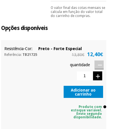
essencial
para
Fisaude
O valor final das cotas mensais se
Pode escolhê-lo no final
Desportos
calcula em função do valor total
coronavirus
do processo de compra,
Aluguer
e jogos
do carrinho de compras.
ao escolher o método de
pagamento.
Só
Opções disponíveis
precisará do seu
Vestuário
Aerobic,
documento de
sanitário
fitness e
identificação,
número de
pilates
telemóvel e número
Resistência-Cor:
Preto - Forte Especial
Veterinária
de cartão.
12,40€
13,80€
Referência:
TB21725
Desportos
É gratuito para si
Ortopedia
quantidade
porque a SeQura
e jogos
colabora com a
Fisaude para que
Instrumental
assim seja.
cirúrgico
Vestuário
(liquidação)
Adicionar ao
sanitário
Muito
carrinho
conveniente
, pois
hoje paga apenas 1/3
do valor. As restantes
Produto com
Veterinária
estoque variável.
duas prestações
Envio segundo
serão cobradas no
disponibilidade.
mesmo dia de cada
Ortopedia
mês.