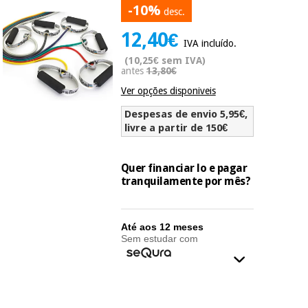
-10%
Novidades
desc.
Material
Medicina
12,40€
médico
tradicional
IVA incluído.
chinesa
sanitário
Novidades
(10,25€ sem IVA)
Ofertas
antes
13,80€
Mobiliário
Ver opções disponiveis
Medicina
clínico
tradicional
Outlet
Despesas de envio 5,95€,
Ofertas
chinesa
livre a partir de 150€
Gabinetes
terapêuticos
Fisaude
Mobiliário
Quer financiar lo e pagar
Outlet
Material de
Tech
tranquilamente por mês?
clínico
proteção
Academy
essencial
para
Gabinetes
Até aos 12 meses
coronavirus
Fisaude
terapêuticos
Sem estudar com
Fisaude
Tech
Aluguer
Aerobic,
Academy
fitness
Material de
e
proteção
pilates