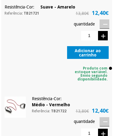
Resistência-Cor:
Suave - Amarelo
Sem
12,40€
13,80€
Referência:
TB21721
compromisso.
Instrumental
Pode adiantar o
cirúrgico
quantidade
pagamento total ou
(liquidação)
parcial quando
quiser, sem
penalizações ou
truques.
Adicionar ao
carrinho
Os seus dados
protegidos.
Não
vendemos os seus
Produto com
estoque variável.
dados a terceiros
Envio segundo
nem o
disponibilidade.
incomodaremos para
tentar vender-lhe um
crédito pessoal.
Resistência-Cor:
Médio - Vermelho
12,40€
13,80€
Referência:
TB21722
quantidade