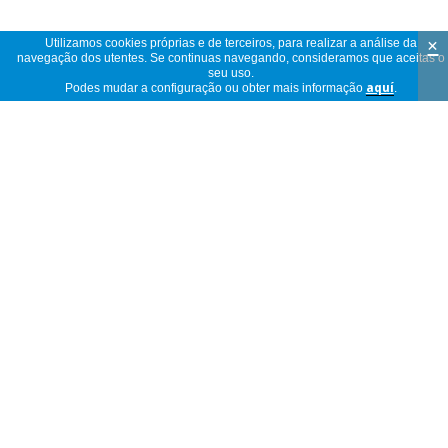
×
Utilizamos cookies próprias e de terceiros, para realizar a análise da
navegação dos utentes. Se continuas navegando, consideramos que aceitas o
seu uso.
Podes mudar a configuração ou obter mais informação
aquí
.