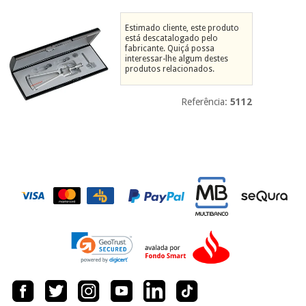
Novidades
Material
Medicina
Estimado cliente, este produto
médico
tradicional
está descatalogado pelo
fabricante. Quiçá possa
chinesa
sanitário
Novidades
interessar-lhe algum destes
Ofertas
produtos relacionados.
Mobiliário
Medicina
clínico
Referência:
5112
tradicional
Outlet
Ofertas
chinesa
Gabinetes
terapêuticos
Fisaude
Mobiliário
Outlet
Material de
Tech
clínico
proteção
Academy
essencial
para
Gabinetes
coronavirus
Fisaude
terapêuticos
Fisaude
Tech
Aluguer
Aerobic,
Academy
fitness
Material de
e
proteção
pilates