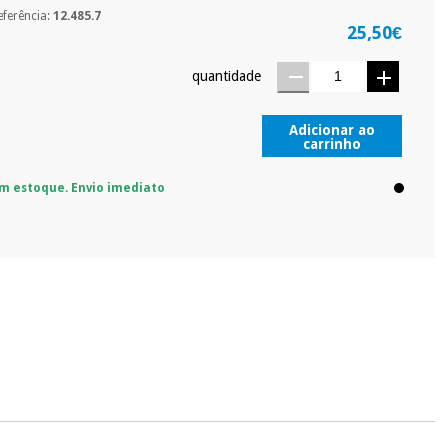
eferência:
12.485.7
25,50€
quantidade
Adicionar ao
carrinho
m estoque. Envio imediato