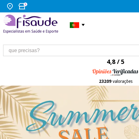
4,8 / 5
23209
valorações