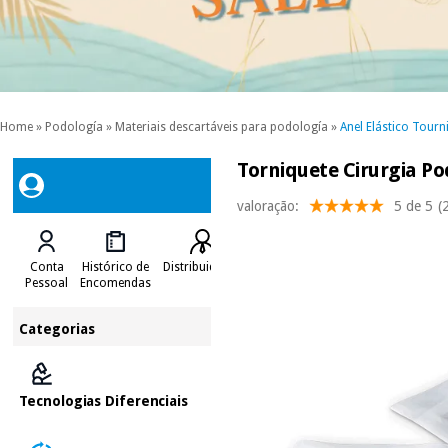
Home
»
Podología
»
Materiais descartáveis para podología
»
Anel Elástico Tourn
Torniquete Cirurgia Po
valoração:
5 de 5
(
Conta
Histórico de
Distribuidores
Pessoal
Encomendas
Categorias
Tecnologias Diferenciais