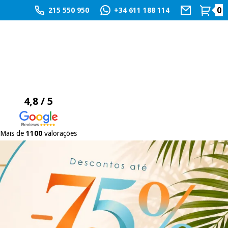
0
215 550 950
+34 611 188 114
4,8 / 5
Mais de
1100
valorações