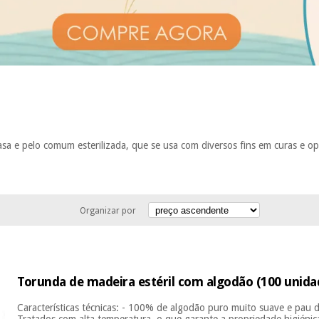
sa e pelo comum esterilizada, que se usa com diversos fins em curas e op
Organizar por
Torunda de madeira estéril com algodão (100 unida
Características técnicas: - 100% de algodão puro muito suave e pau de
Tratados com alta temperatura, o que garante a propriedade higiénic