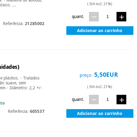
( IVA incl. 21%)
xico. ...
quant.
Referência:
21285002
Adicionar ao carrinho
nidades)
5,50EUR
preço
e plástico. - Tratados
dão suave, sem
( IVA incl. 21%)
mm - Diâmetro: 2,2 +/-
quant.
ato
Referência:
605537
Adicionar ao carrinho