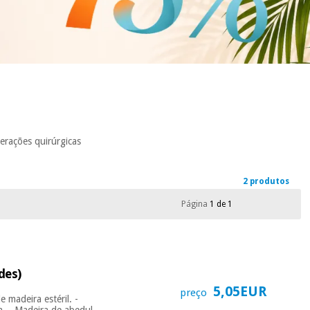
erações quirúrgicas
2 produtos
Página
1 de 1
des)
5,05EUR
preço
 madeira estéril. -
a. - Madeira de abedul,