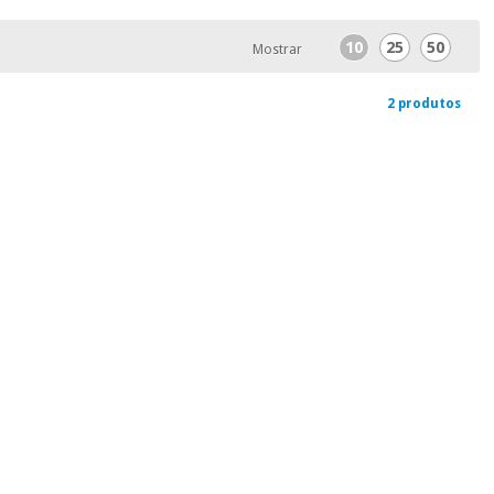
10
25
50
Mostrar
2 produtos