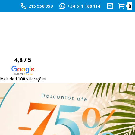
0
215 550 950
+34 611 188 114
4,8 / 5
Mais de
1100
valorações