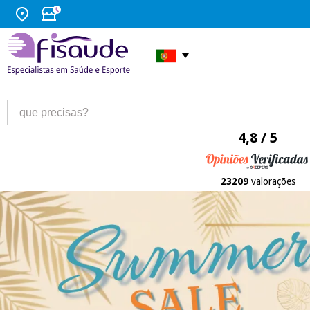
4,8 / 5
23209
valorações