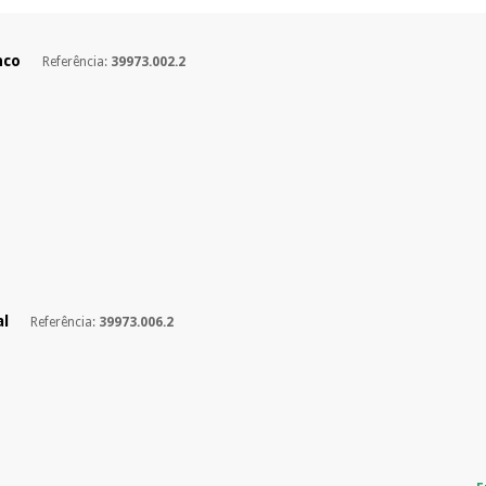
nco
Referência:
39973.002.2
al
Referência:
39973.006.2