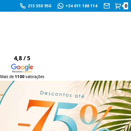
0
215 550 950
+34 611 188 114
4,8 / 5
Mais de
1100
valorações