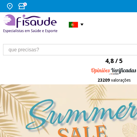
4,8 / 5
23209
valorações