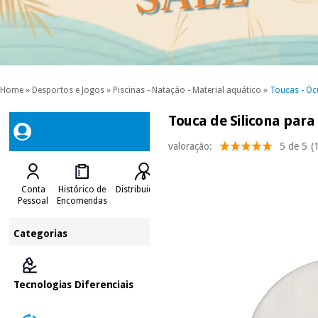
Home
»
Desportos e Jogos
»
Piscinas - Natação - Material aquático
»
Toucas - Ócu
Touca de Silicona par
valoração:
5 de 5
(
Conta
Histórico de
Distribuidores
Pessoal
Encomendas
Categorias
Tecnologias Diferenciais