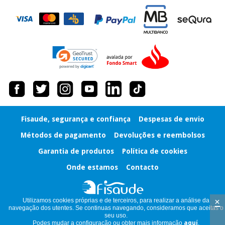
Instrumental
cirúrgico
(liquidação)
Fisaude, segurança e confiança
Despesas de envio
Métodos de pagamento
Devoluções e reembolsos
Garantia de produtos
Política de cookies
Onde estamos
Contacto
×
Utilizamos cookies próprias e de terceiros, para realizar a análise da
navegação dos utentes. Se continuas navegando, consideramos que aceitas o
seu uso.
Podes mudar a configuração ou obter mais informação
aquí
.