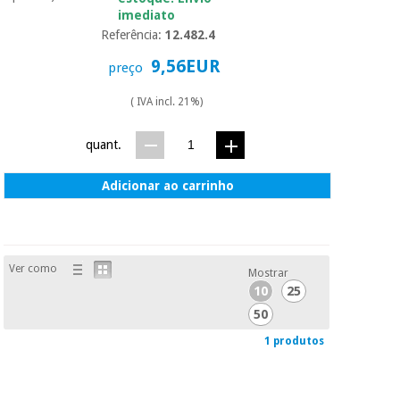
essencial
imediato
para
Fisaude
Desportos
Referência:
12.482.4
coronavirus
Aluguer
e jogos
9,56EUR
preço
Vestuário
Aerobic,
( IVA incl. 21%)
sanitário
fitness e
pilates
quant.
Veterinária
Adicionar ao carrinho
Desportos
Ortopedia
e jogos
Instrumental
cirúrgico
Vestuário
Ver como
Mostrar
(liquidação)
sanitário
10
25
50
Veterinária
1 produtos
Ortopedia