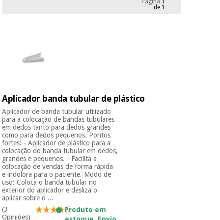
Página
1
Novidades
de 1
Material
Medicina
médico
tradicional
chinesa
sanitário
Novidades
Ofertas
Mobiliário
Medicina
clínico
tradicional
Outlet
Ofertas
chinesa
Gabinetes
Aplicador banda tubular de plástico
terapêuticos
Aplicador de banda tubular utilizado
Fisaude
Mobiliário
para a colocação de bandas tubulares
Outlet
Material de
em dedos tanto para dedos grandes
Tech
clínico
como para dedos pequenos. Pontos
proteção
Academy
fortes: - Aplicador de plástico para a
essencial
colocação do banda tubular em dedos,
para
grandes e pequenos. - Facilita a
Gabinetes
coronavirus
colocação de vendas de forma rápida
Fisaude
terapêuticos
Fisaude
e indolora para o paciente. Modo de
Tech
uso: Coloca o banda tubular no
Aluguer
Aerobic,
exterior do aplicador e desliza o
Academy
fitness
aplicar sobre o ...
Material de
e
(3
Produto em
proteção
pilates
Opiniões)
estoque. Envio