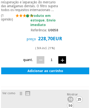
essencial
recuperação e separação do mercurio
para
das amalgamas dentais. O filtro supera
Fisaude
Desportos
todos os requisitos internacionais ...
coronavirus
Aluguer
e jogos
(1
Produto em
opinião)
estoque. Envio
imediato
Vestuário
Aerobic,
sanitário
Referência:
U0058
fitness e
pilates
228,70EUR
preço
Veterinária
( IVA incl. 21%)
Desportos
Ortopedia
e jogos
quant.
Instrumental
cirúrgico
Vestuário
Adicionar ao carrinho
(liquidação)
sanitário
Veterinária
Ver como
Mostrar
10
25
Ortopedia
50