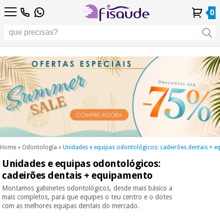
PT
PT
Fisioterapia
Fisioterapia
0
4,8
4,8
4,8
DE
DE
/ 5
/ 5
/ 5
Tecnologias
Tecnologias
ES
ES
Conta
Conta
Histórico de
Histórico de
Distribuidores
Distribuidores
Diferenciais
FR
FR
Pessoal
Pessoal
Encomendas
Encomendas
Diferenciais
Podología
IT
IT
Podología
EU
EU
Estética,
dermocosmética
Fisaude
Estética,
e medicina
Fisaude
Ocasião
dermocosmética
estética
Ocasião
e medicina
estética
Wellness,
SUMMER
qualidade
SALE
de vida e
SUMMER
Wellness,
cuidado
SALE
qualidade
corporal
Home
»
Odontología
»
Unidades e equipas odontológicos: cadeirões dentais + 
de vida e
Unidades e equipas odontológicos:
Os
cuidado
Odontología
nossos
cadeirões dentais + equipamento
corporal
produtos
Os
Montamos gabinetes odontológicos, desde mais básico a
Kinefis
Material
nossos
mais completos, para que equipes o teu centro e o dotes
médico
com as melhores equipas dentais do mercado.
Odontología
produtos
sanitário
Kinefis