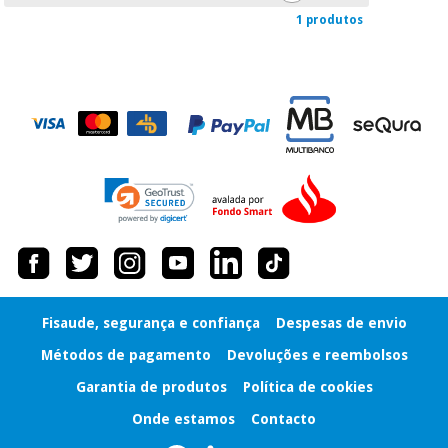
1 produtos
Instrumental
cirúrgico
(liquidação)
Fisaude, segurança e confiança
Despesas de envio
Métodos de pagamento
Devoluções e reembolsos
Garantia de produtos
Política de cookies
Onde estamos
Contacto