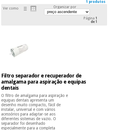
1 produtos
Novidades
Organizar por
Ver como
Material
Medicina
médico
tradicional
Página
1
chinesa
sanitário
de 1
Novidades
Ofertas
Mobiliário
Medicina
clínico
tradicional
Outlet
Ofertas
chinesa
Gabinetes
terapêuticos
Fisaude
Mobiliário
Outlet
Material de
Filtro separador e recuperador de
Tech
clínico
proteção
Academy
amalgama para aspiração e equipas
essencial
dentais
para
Gabinetes
O filtro de amalgama para aspiração e
coronavirus
equipas dentais apresenta um
Fisaude
terapêuticos
Fisaude
desenho muito compacto, fácil de
Tech
Aluguer
instalar, universal e com vários
Aerobic,
Academy
acessórios para adaptar-se aos
fitness
Material de
diferentes sistemas de vazio. O
e
separador foi desenhado
proteção
pilates
especialmente para a completa