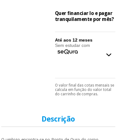
essencial
para
Fisaude
Desportos
Quer financiar lo e pagar
coronavirus
Aluguer
e jogos
tranquilamente por mês?
Vestuário
Aerobic,
sanitário
fitness e
Até aos 12 meses
Sem estudar com
pilates
Veterinária
Desportos
Ortopedia
e jogos
Instrumental
O valor final das cotas mensais se
Pode escolhê-lo no final
calcula em função do valor total
cirúrgico
Vestuário
do processo de compra,
do carrinho de compras.
(liquidação)
ao escolher o método de
sanitário
pagamento.
Só
precisará do seu
documento de
identificação,
Descrição
Veterinária
número de
telemóvel e número
de cartão.
Ortopedia
O umbigo encontra-se no Ponto de Ouro do corpo