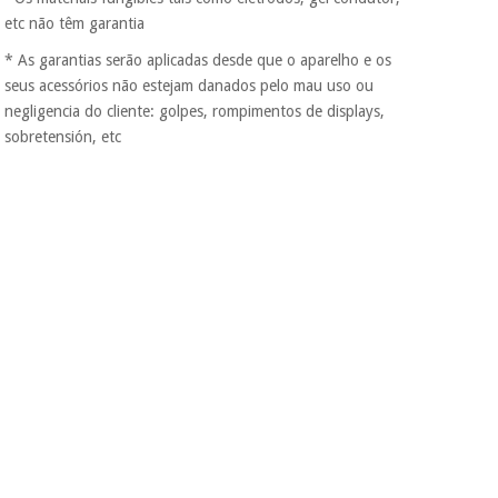
protegidos.
Não
vendemos os seus
etc não têm garantia
dados a terceiros
* As garantias serão aplicadas desde que o aparelho e os
nem o
incomodaremos para
seus acessórios não estejam danados pelo mau uso ou
tentar vender-lhe um
negligencia do cliente: golpes, rompimentos de displays,
crédito pessoal.
sobretensión, etc