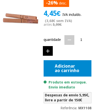
-26%
desc.
Novidades
Material
Medicina
4,45€
médico
tradicional
IVA incluído.
chinesa
sanitário
Novidades
(3,68€ sem IVA)
Ofertas
antes
5,99€
Mobiliário
Medicina
clínico
tradicional
quantidade
Outlet
Ofertas
chinesa
Gabinetes
terapêuticos
Fisaude
Mobiliário
Outlet
Material de
Tech
clínico
Adicionar
proteção
Academy
ao carrinho
essencial
para
Gabinetes
coronavirus
Produto em estoque.
Fisaude
terapêuticos
Envio imediato
Fisaude
Tech
Aluguer
Aerobic,
Despesas de envio 5,95€,
Academy
fitness
livre a partir de 150€
Material de
e
proteção
pilates
Referência:
MX1108