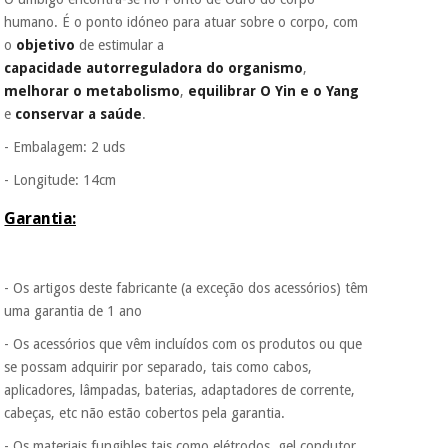
É gratuito para si
humano. É o ponto idóneo para atuar sobre o corpo, com
porque a SeQura
o
objetivo
de estimular
a
colabora com a
Instrumental
Fisaude para que
capacidade autorreguladora do organismo
,
cirúrgico
assim seja.
melhorar o metabolismo
,
equilibrar O Yin e o Yang
(liquidação)
e
conservar a saúde
.
Muito
conveniente
, pois
- Embalagem: 2 uds
hoje paga apenas 1/3
do valor. As restantes
- Longitude: 14cm
duas prestações
serão cobradas no
Garantia:
mesmo dia de cada
mês.
Sem
- Os artigos deste fabricante (a exceção dos acessórios) têm
compromisso.
Pode adiantar o
uma garantia de 1 ano
pagamento total ou
- Os acessórios que vêm incluídos com os produtos ou que
parcial quando
quiser, sem
se possam adquirir por separado, tais como cabos,
penalizações ou
aplicadores, lâmpadas, baterias, adaptadores de corrente,
truques.
cabeças, etc não estão cobertos pela garantia.
Os seus dados
- Os materiais fungibles tais como elétrodos, gel condutor,