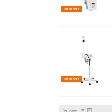
Em oferta
Em oferta
Ver como