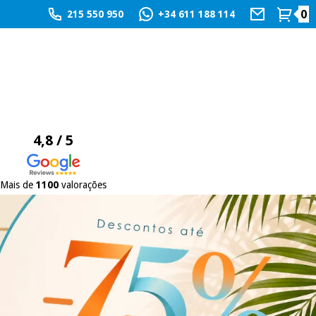
0
215 550 950
+34 611 188 114
4,8 / 5
Mais de
1100
valorações