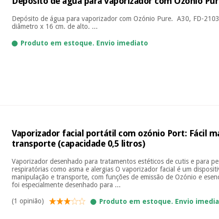
Depósito de água para vaporizador com Ozónio Pu
Depósito de água para vaporizador com Ozónio Pure. A30, FD-2103
diâmetro x 16 cm. de alto. ...
Produto em estoque. Envio imediato
Vaporizador facial portátil com ozónio Port: Fácil 
transporte (capacidade 0,5 litros)
Vaporizador desenhado para tratamentos estéticos de cutis e para p
respiratórias como asma e alergias O vaporizador facial é um dispositiv
manipulação e transporte, com funções de emissão de Ozónio e esenc
foi especialmente desenhado para ...
(1 opinião)
Produto em estoque. Envio imedi