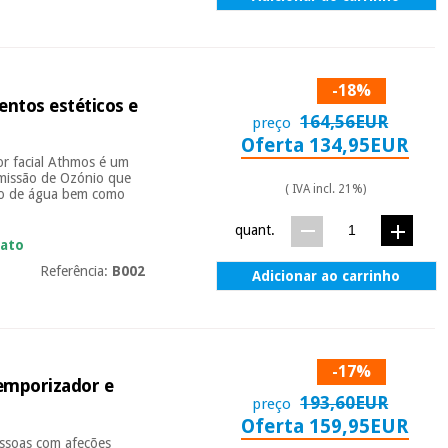
-18%
ntos estéticos e
164,56EUR
preço
Oferta 134,95EUR
or facial Athmos é um
emissão de Ozónio que
( IVA incl. 21%)
ito de água bem como
quant.
iato
Referência:
B002
Adicionar ao carrinho
-17%
temporizador e
193,60EUR
preço
Oferta 159,95EUR
essoas com afeções