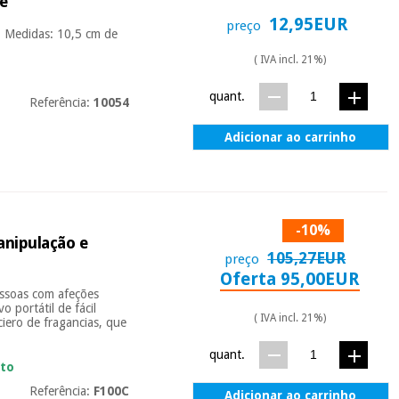
re
12,95EUR
preço
 Medidas: 10,5 cm de
( IVA incl. 21%)
quant.
Referência:
10054
Adicionar ao carrinho
-10%
manipulação e
105,27EUR
preço
Oferta 95,00EUR
essoas com afeções
o portátil de fácil
( IVA incl. 21%)
iero de fragancias, que
quant.
ato
Referência:
F100C
Adicionar ao carrinho