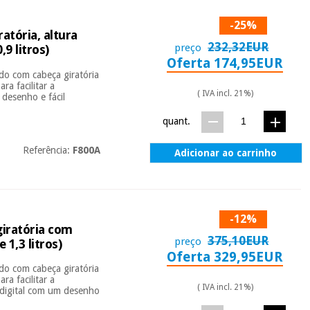
-25%
atória, altura
232,32EUR
preço
9 litros)
Oferta 174,95EUR
do com cabeça giratória
ra facilitar a
( IVA incl. 21%)
 desenho e fácil
quant.
Referência:
F800A
Adicionar ao carrinho
-12%
giratória com
375,10EUR
preço
 1,3 litros)
Oferta 329,95EUR
do com cabeça giratória
ra facilitar a
( IVA incl. 21%)
 digital com um desenho