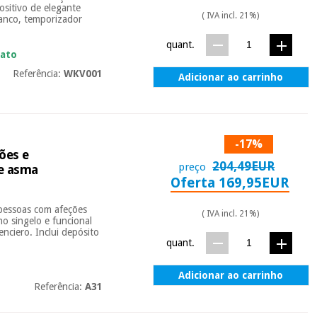
ositivo de elegante
( IVA incl. 21%)
ranco, temporizador
quant.
iato
Referência:
WKV001
Adicionar ao carrinho
-17%
ões e
204,49EUR
preço
 e asma
Oferta 169,95EUR
 pessoas com afeções
( IVA incl. 21%)
o singelo e funcional
nciero. Inclui depósito
quant.
Adicionar ao carrinho
Referência:
A31