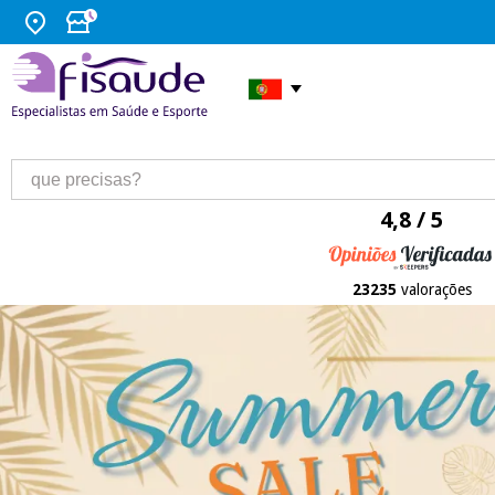
4,8 / 5
23235
valorações