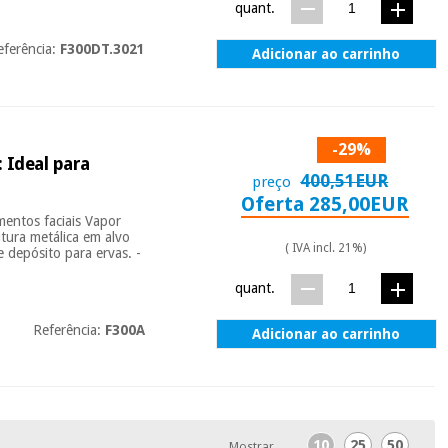
quant.
eferência:
F300DT.3021
Adicionar ao carrinho
-29%
 Ideal para
400,51EUR
preço
Oferta 285,00EUR
mentos faciais Vapor
utura metálica em alvo
( IVA incl. 21%)
e depósito para ervas. -
quant.
Referência:
F300A
Adicionar ao carrinho
10
25
50
Mostrar