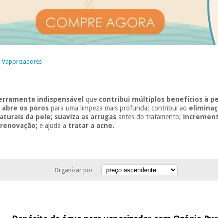
»
Vaporizadores
erramenta indispensável
que
contribui múltiplos benefícios à pe
;
abre os poros
para uma limpeza mais profunda; contribui ao
eliminaç
naturais da pele; suaviza as arrugas
antes do tratamento;
incrementa
u
renovação;
e ajuda a
tratar a acne.
Organizar por