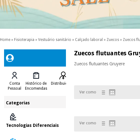
Home
»
Fisioterapia
»
Vestuário sanitário
»
Calçado laboral
»
Zuecos
»
Zuecos fl
Zuecos flutuantes Gru
Zuecos flutuantes Gruyere
Conta
Histórico de
Distribuidores
Pessoal
Encomendas
Ver como
Categorias
Ver como
Tecnologias Diferenciais