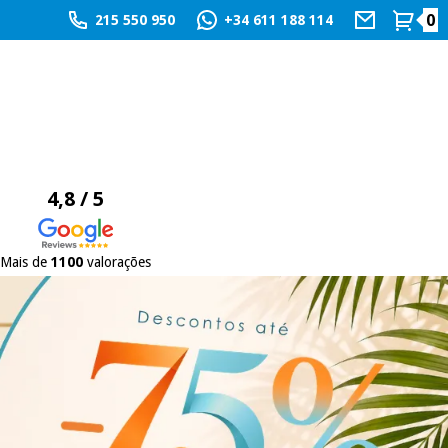
0
215 550 950
+34 611 188 114
4,8 / 5
Mais de
1100
valorações