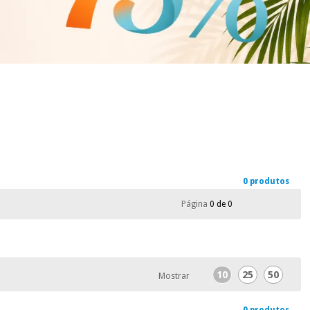
0 produtos
Página
0 de 0
10
25
50
Mostrar