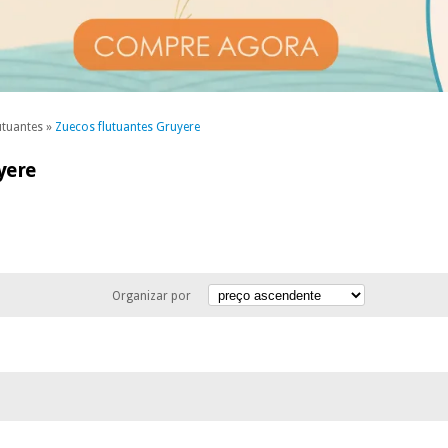
utuantes
»
Zuecos flutuantes Gruyere
yere
Organizar por