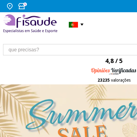
4,8 / 5
23235
valorações