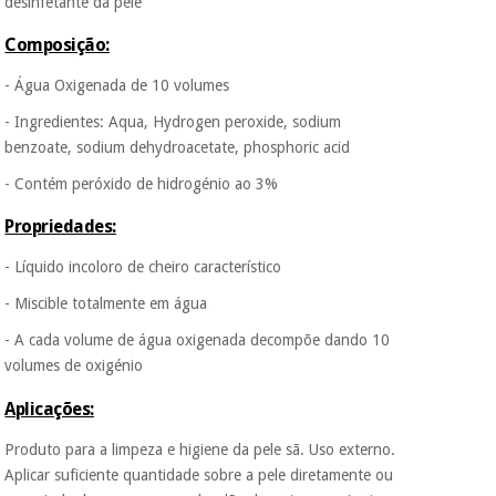
desinfetante da pele
porque a SeQura
colabora com a
Composição:
Fisaude para que
Instrumental
assim seja.
cirúrgico
- Água Oxigenada de 10 volumes
(liquidação)
Muito
- Ingredientes: Aqua, Hydrogen peroxide, sodium
conveniente
, pois
hoje paga apenas 1/3
benzoate, sodium dehydroacetate, phosphoric acid
do valor. As restantes
- Contém peróxido de hidrogénio ao 3%
duas prestações
serão cobradas no
mesmo dia de cada
Propriedades:
mês.
- Líquido incoloro de cheiro característico
Sem
compromisso.
- Miscible totalmente em água
Pode adiantar o
- A cada volume de água oxigenada decompõe dando 10
pagamento total ou
parcial quando
volumes de oxigénio
quiser, sem
penalizações ou
Aplicações:
truques.
Produto para a limpeza e higiene da pele sã. Uso externo.
Os seus dados
Aplicar suficiente quantidade sobre a pele diretamente ou
protegidos.
Não