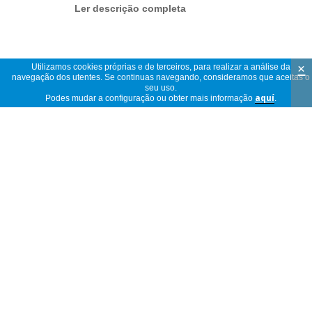
Ler descrição completa
×
Utilizamos cookies próprias e de terceiros, para realizar a análise da
navegação dos utentes. Se continuas navegando, consideramos que aceitas o
Opiniões
seu uso.
Podes mudar a configuração ou obter mais informação
aquí
.
5 estrelas
(6)
4,9
4 estrelas
(1)
3 estrelas
(0)
2 estrelas
(0)
7
1 estrela
(0)
opiniões
Genial
A
Espanha