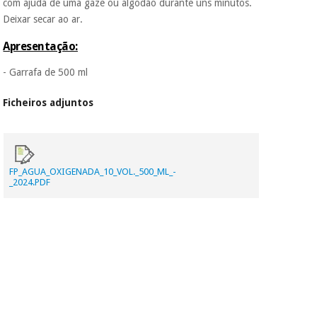
vendemos os seus
com ajuda de uma gaze ou algodão durante uns minutos.
dados a terceiros
Deixar secar ao ar.
nem o
incomodaremos para
Apresentação:
tentar vender-lhe um
crédito pessoal.
- Garrafa de 500 ml
Ficheiros adjuntos
FP_AGUA_OXIGENADA_10_VOL._500_ML_-
_2024.PDF