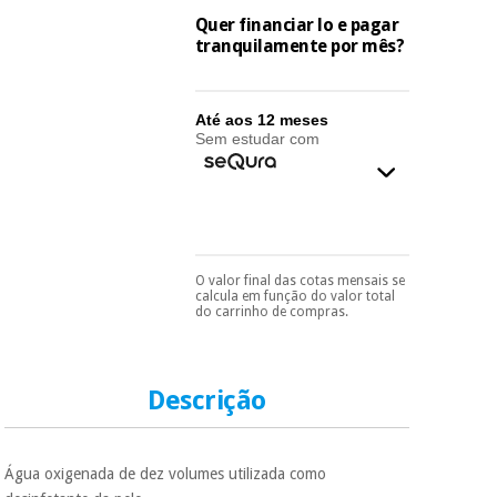
essencial
Quer financiar lo e pagar
para
Fisaude
Desportos
tranquilamente por mês?
coronavirus
Aluguer
e jogos
Vestuário
Aerobic,
Até aos 12 meses
sanitário
Sem estudar com
fitness e
pilates
Veterinária
Desportos
Ortopedia
e jogos
O valor final das cotas mensais se
Pode escolhê-lo no final
calcula em função do valor total
Instrumental
do processo de compra,
do carrinho de compras.
ao escolher o método de
cirúrgico
Vestuário
pagamento.
Só
(liquidação)
sanitário
precisará do seu
documento de
identificação,
Descrição
número de
Veterinária
telemóvel e número
de cartão.
Água oxigenada de dez volumes utilizada como
Ortopedia
É gratuito para si