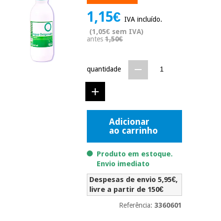
Novidades
1,15€
Material
Medicina
IVA incluído.
médico
tradicional
(1,05€ sem IVA)
chinesa
sanitário
antes
1,50€
Novidades
Ofertas
Mobiliário
Medicina
clínico
quantidade
tradicional
Outlet
Ofertas
chinesa
Gabinetes
terapêuticos
Fisaude
Mobiliário
Adicionar
Outlet
Material de
Tech
ao carrinho
clínico
proteção
Academy
essencial
Produto em estoque.
para
Gabinetes
coronavirus
Envio imediato
Fisaude
terapêuticos
Fisaude
Despesas de envio 5,95€,
Tech
Aluguer
Aerobic,
livre a partir de 150€
Academy
fitness
Material de
e
Referência:
3360601
proteção
pilates