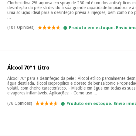
Clorhexidina 2% aquosa em spray de 250 ml é um dos antisépticos 
desinfeção da pele sã devido à sua grande capacidade limpiadora e à 
uma solução ideal para a desinfeção prévia a injeções, bem como no p
...
(101 Opiniões)
Produto em estoque. Envio im
Álcool 70º 1 Litro
Álcool 70º para a desinfeção da pele : Álcool etílico parcialmente desn
água destilada, álcool isopropílico e cloreto de benzalconio Proprieda
volátil, com cheiro característico. - Miscible em água em todas as sua
e vapores inflamáveis. Aplicações: - Como uso ...
(76 Opiniões)
Produto em estoque. Envio ime