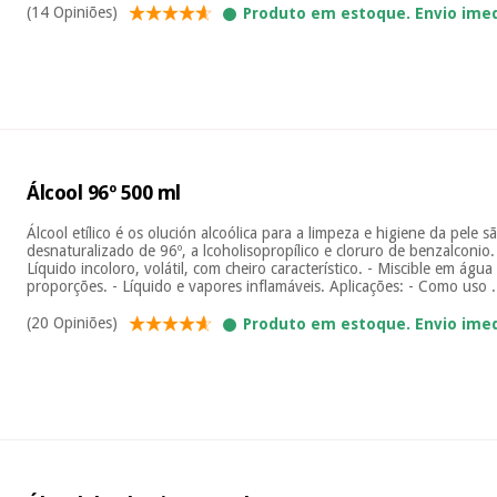
(14 Opiniões)
Produto em estoque. Envio ime
Álcool 96º 500 ml
Álcool etílico é os olución alcoólica para a limpeza e higiene da pele s
desnaturalizado de 96º, a lcoholisopropílico e cloruro de benzalconio.
Líquido incoloro, volátil, com cheiro característico. - Miscible em águ
proporções. - Líquido e vapores inflamáveis. Aplicações: - Como uso .
(20 Opiniões)
Produto em estoque. Envio ime