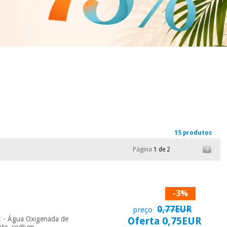
15 produtos
Página
1 de 2
-3%
0,77EUR
preço
 : - Água Oxigenada de
Oferta 0,75EUR
ate, sodium