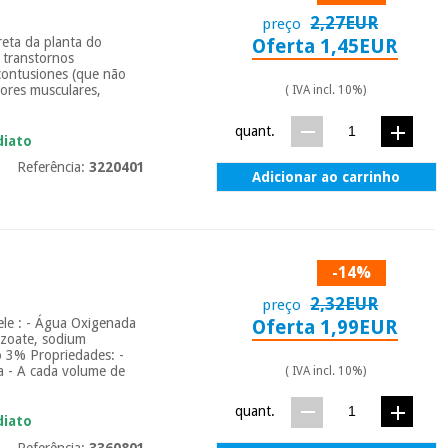
2,27EUR
preço
reta da planta do
Oferta 1,45EUR
m transtornos
e contusiones (que não
dores musculares,
( IVA incl. 10%)
quant.
diato
Referência:
3220401
Adicionar ao carrinho
-14%
2,32EUR
preço
ele : - Água Oxigenada
Oferta 1,99EUR
nzoate, sodium
o 3% Propriedades: -
ua - A cada volume de
( IVA incl. 10%)
quant.
diato
Referência:
3360801