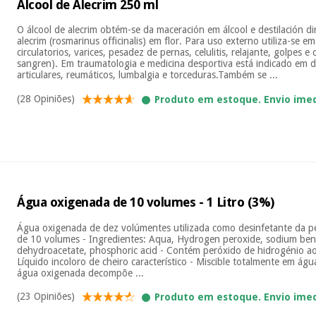
Álcool de Alecrim 250 ml
O álcool de alecrim obtém-se da maceración em álcool e destilación di
alecrim (rosmarinus officinalis) em flor. Para uso externo utiliza-se e
circulatorios, varices, pesadez de pernas, celulitis, relajante, golpes 
sangren). Em traumatologia e medicina desportiva está indicado em 
articulares, reumáticos, lumbalgia e torceduras.Também se ...
(28 Opiniões)
Produto em estoque. Envio ime
Água oxigenada de 10 volumes - 1 Litro (3%)
Água oxigenada de dez volúmentes utilizada como desinfetante da p
de 10 volumes - Ingredientes: Aqua, Hydrogen peroxide, sodium be
dehydroacetate, phosphoric acid - Contém peróxido de hidrogénio a
Líquido incoloro de cheiro característico - Miscible totalmente em ág
água oxigenada decompõe ...
(23 Opiniões)
Produto em estoque. Envio ime