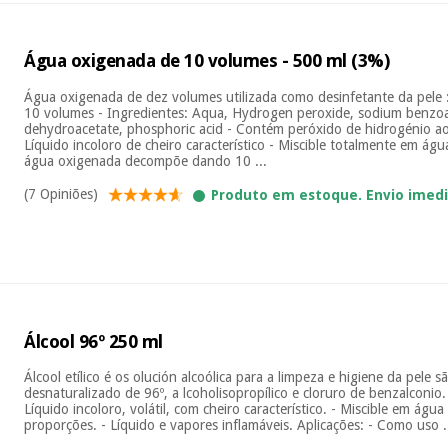
Água oxigenada de 10 volumes - 500 ml (3%)
Água oxigenada de dez volumes utilizada como desinfetante da pele
10 volumes - Ingredientes: Aqua, Hydrogen peroxide, sodium benzo
dehydroacetate, phosphoric acid - Contém peróxido de hidrogénio a
Líquido incoloro de cheiro característico - Miscible totalmente em ág
água oxigenada decompõe dando 10 ...
(7 Opiniões)
Produto em estoque. Envio imed
Álcool 96º 250 ml
Álcool etílico é os olución alcoólica para a limpeza e higiene da pele s
desnaturalizado de 96º, a lcoholisopropílico e cloruro de benzalconio.
Líquido incoloro, volátil, com cheiro característico. - Miscible em águ
proporções. - Líquido e vapores inflamáveis. Aplicações: - Como uso .