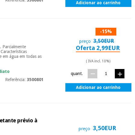
Adicionar ao carrinho
-15%
3,50EUR
preço
ã. Parcialmente
Oferta 2,99EUR
Características
ible em água em todas as
( IVA incl. 10%)
diato
quant.
Referência:
3500801
Adicionar ao carrinho
etante prévio à
3,50EUR
preço