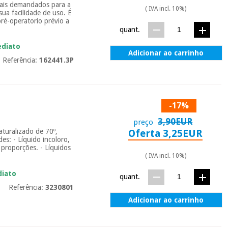
mais demandados para a
( IVA incl. 10%)
sua facilidade de uso. É
ré-operatorio prévio a
quant.
ediato
Adicionar ao carrinho
Referência:
162441.3P
-17%
3,90EUR
preço
aturalizado de 70º,
Oferta 3,25EUR
des: - Líquido incoloro,
s proporções. - Líquidos
( IVA incl. 10%)
diato
quant.
Referência:
3230801
Adicionar ao carrinho