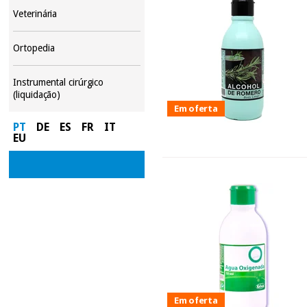
Veterinária
Ortopedia
Instrumental cirúrgico
(liquidação)
Em oferta
PT
DE
ES
FR
IT
EU
Em oferta