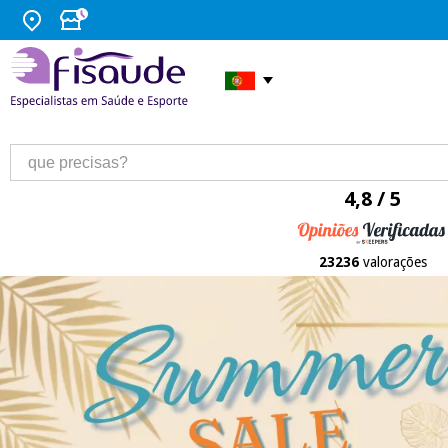
4,8 / 5
23236
valorações