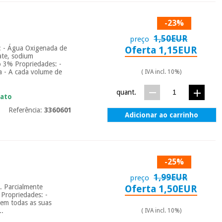
-23%
1,50EUR
preço
 : - Água Oxigenada de
Oferta 1,15EUR
ate, sodium
o 3% Propriedades: -
ua - A cada volume de
( IVA incl. 10%)
quant.
iato
Referência:
3360601
Adicionar ao carrinho
-25%
1,99EUR
preço
ã. Parcialmente
Oferta 1,50EUR
 Propriedades: -
a em todas as suas
..
( IVA incl. 10%)