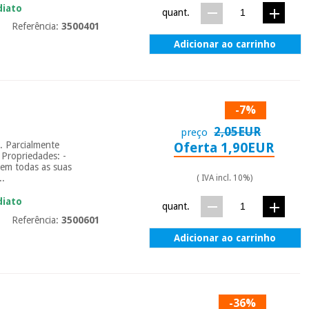
diato
quant.
Referência:
3500401
Adicionar ao carrinho
-7%
2,05EUR
preço
ã. Parcialmente
Oferta 1,90EUR
 Propriedades: -
a em todas as suas
..
( IVA incl. 10%)
diato
quant.
Referência:
3500601
Adicionar ao carrinho
-36%