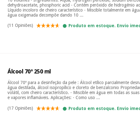
dehydroacetate, phosphoric acid - Contém peróxido de hidrogénio a
Líquido incoloro de cheiro característico - Miscible totalmente em ág
água oxigenada decompõe dando 10 ...
(11 Opiniões)
Produto em estoque. Envio ime
Álcool 70º 250 ml
Álcool 70º para a desinfeção da pele : Álcool etílico parcialmente desn
água destilada, álcool isopropílico e cloreto de benzalconio Proprieda
volátil, com cheiro característico. - Miscible em água em todas as sua
e vapores inflamáveis. Aplicações: - Como uso ...
(17 Opiniões)
Produto em estoque. Envio ime