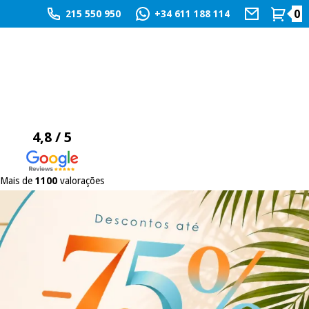
0
215 550 950
+34 611 188 114
4,8 / 5
Mais de
1100
valorações