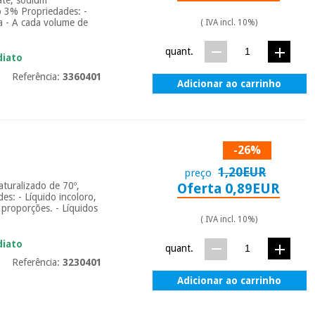
o 3% Propriedades: -
ua - A cada volume de
( IVA incl. 10%)
quant.
diato
Referência:
3360401
Adicionar ao carrinho
-26%
1,20EUR
preço
aturalizado de 70º,
Oferta 0,89EUR
des: - Líquido incoloro,
s proporções. - Líquidos
( IVA incl. 10%)
diato
quant.
Referência:
3230401
Adicionar ao carrinho