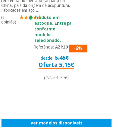
referência no mercado sanitário da
China, país da origem da acupuntura.
Fabricadas em aço ...
(1
Produto em
opinião)
estoque. Entrega
conforme
modelo
selecionado.
Referência:
AZP2013
-6%
5,45€
desde
Oferta 5,15€
( IVA incl. 21%)
ver modelos disponíveis