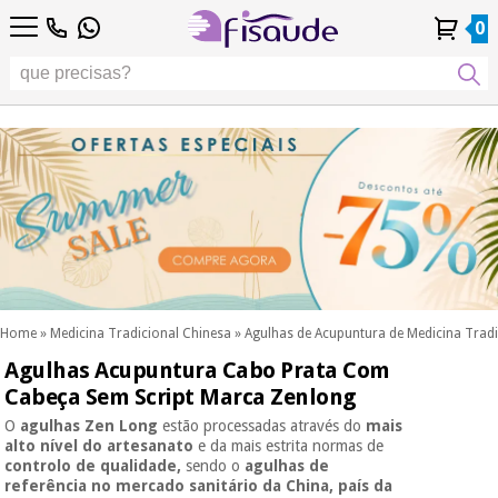
PT
PT
Fisioterapia
Fisioterapia
0
4,8
4,8
4,8
DE
DE
/ 5
/ 5
/ 5
Tecnologias
Tecnologias
ES
ES
Conta
Conta
Histórico de
Histórico de
Distribuidores
Distribuidores
Diferenciais
FR
FR
Pessoal
Pessoal
Encomendas
Encomendas
Diferenciais
Podología
IT
IT
Podología
EU
EU
Estética,
dermocosmética
Fisaude
Estética,
e medicina
Fisaude
Ocasião
dermocosmética
estética
Ocasião
e medicina
estética
Wellness,
SUMMER
qualidade
SALE
de vida e
SUMMER
Wellness,
cuidado
SALE
qualidade
corporal
Home
»
Medicina Tradicional Chinesa
»
Agulhas de Acupuntura de Medicina Tradi
de vida e
Agulhas Acupuntura Cabo Prata Com
Os
cuidado
Odontología
nossos
Cabeça Sem Script Marca Zenlong
corporal
produtos
Os
O
agulhas Zen Long
estão processadas através do
mais
Kinefis
Material
nossos
alto nível do artesanato
e da mais estrita normas de
médico
controlo de qualidade,
sendo o
agulhas de
Odontología
produtos
sanitário
referência no mercado sanitário da China, país da
Kinefis