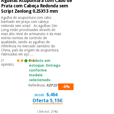
Agulhas Acupuntura com Cabo de
Prata com Cabeça Redonda sem
Script Zenlong 0.25X13 mm
Agulha de acupuntura com cabo
banhado em praça com cabeça
redonda sem script As agulhas Zen
Long estão processadas através do
mais alto nível do artesanato e da mais
estrita normas de controlo de
qualidade, sendo as agulhas de
referência no mercado sanitário da
China, país da origem da acupuntura.
Fabricadas em aço ...
(1
Produto em
opinião)
estoque. Entrega
conforme
modelo
selecionado.
Referência:
AZP2513
-6%
5,45€
desde
Oferta 5,15€
( IVA incl. 21%)