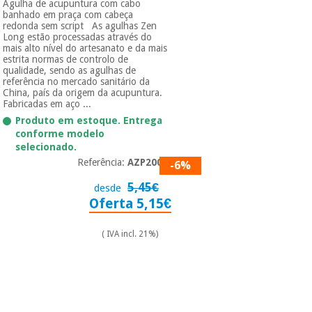
essencial
Agulha de acupuntura com cabo
banhado em praça com cabeça
para
Fisaude
Desportos
redonda sem script As agulhas Zen
coronavirus
Aluguer
Long estão processadas através do
e jogos
mais alto nível do artesanato e da mais
estrita normas de controlo de
qualidade, sendo as agulhas de
Vestuário
Aerobic,
referência no mercado sanitário da
sanitário
fitness e
China, país da origem da acupuntura.
pilates
Fabricadas em aço ...
Veterinária
Produto em estoque. Entrega
conforme modelo
Desportos
selecionado.
Ortopedia
e jogos
Referência:
AZP2007
-6%
5,45€
desde
Instrumental
Oferta 5,15€
cirúrgico
Vestuário
(liquidação)
sanitário
( IVA incl. 21%)
Veterinária
Ortopedia