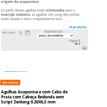
origem da acupuntura.
Novidades
Material
Medicina
Os perfis destas agulhas estão
otimizadas
para o
médico
tradicional
inserção indolora:
as agulhas Zen Long têm pontas
chinesa
sanitário
muito afiadas e eixos completamente lisos.
Novidades
Ofertas
16 produtos
Mobiliário
Organizar por
Medicina
Ver como
clínico
tradicional
Outlet
Ofertas
Página
1
chinesa
de 2
Gabinetes
terapêuticos
Fisaude
Mobiliário
Outlet
Material de
Tech
clínico
proteção
Academy
essencial
para
Gabinetes
coronavirus
Fisaude
terapêuticos
Em oferta
Fisaude
Tech
Aluguer
Aerobic,
Agulhas Acupuntura com Cabo de
Academy
fitness
Prata com Cabeça Redonda sem
Material de
e
Script Zenlong 0.20X6,5 mm
proteção
pilates