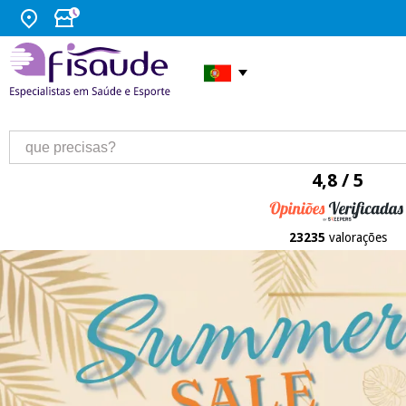
4,8 / 5
23235
valorações