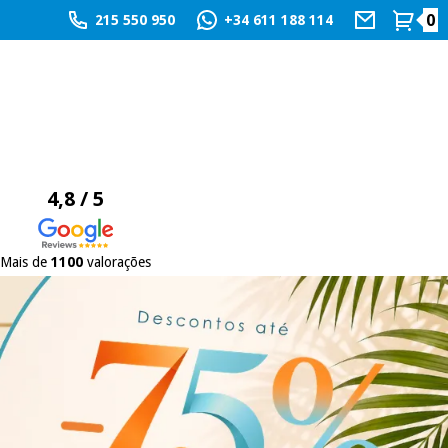
0
215 550 950
+34 611 188 114
4,8 / 5
Mais de
1100
valorações