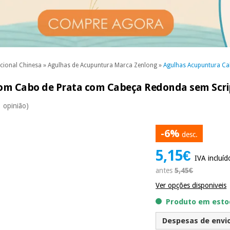
cional Chinesa
»
Agulhas de Acupuntura Marca Zenlong
»
Agulhas Acupuntura Ca
om Cabo de Prata com Cabeça Redonda sem Scri
1 opinião)
-6%
desc.
5,15€
IVA incluíd
antes
5,45€
Ver opções disponiveis
Produto em estoq
Despesas de envio 