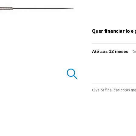
Quer financiar lo 
Até aos 12 meses
S
O valor final das cotas m
Pode escolhê-lo no 
Só precisará do 
número de cartão
É gratuito para
Muito conveni
prestações serão