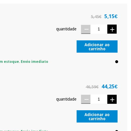
sso.
Pode adiantar o pagamento total ou parcial quando quiser,
 ou truques.
5,15€
5,45€
protegidos.
Não vendemos os seus dados a terceiros nem o
ra tentar vender-lhe um crédito pessoal.
quantidade
Adicionar ao
carrinho
m estoque. Envio imediato
44,25€
46,59€
quantidade
Adicionar ao
carrinho