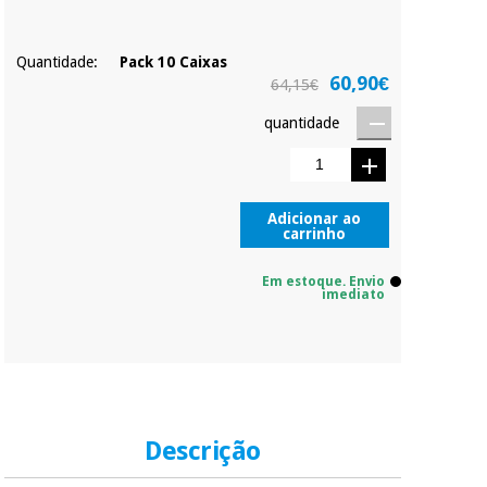
do valor. As restantes
duas prestações
serão cobradas no
Instrumental
mesmo dia de cada
Quantidade:
Pack 10 Caixas
cirúrgico
mês.
60,90€
64,15€
(liquidação)
Sem
quantidade
compromisso.
Pode adiantar o
pagamento total ou
parcial quando
quiser, sem
Adicionar ao
penalizações ou
carrinho
truques.
Em estoque. Envio
Os seus dados
imediato
protegidos.
Não
vendemos os seus
dados a terceiros
nem o
incomodaremos para
tentar vender-lhe um
crédito pessoal.
Descrição