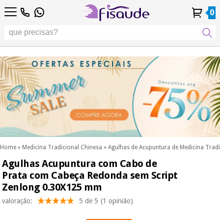
PT
PT
Fisioterapia
Fisioterapia
0
4,8
4,8
4,8
DE
DE
/ 5
/ 5
/ 5
Tecnologias
Tecnologias
ES
ES
Conta
Conta
Histórico de
Histórico de
Distribuidores
Distribuidores
Diferenciais
FR
FR
Pessoal
Pessoal
Encomendas
Encomendas
Diferenciais
Podología
IT
IT
Podología
EU
EU
Estética,
dermocosmética
Fisaude
Estética,
e medicina
Fisaude
Ocasião
dermocosmética
estética
Ocasião
e medicina
estética
Wellness,
SUMMER
qualidade
SALE
de vida e
SUMMER
Wellness,
cuidado
SALE
qualidade
corporal
Home
»
Medicina Tradicional Chinesa
»
Agulhas de Acupuntura de Medicina Tradi
de vida e
Agulhas Acupuntura com Cabo de
Os
cuidado
Odontología
nossos
Prata com Cabeça Redonda sem Script
corporal
produtos
Zenlong 0.30X125 mm
Os
Kinefis
Material
nossos
valoração:
5 de 5
(1 opinião)
médico
Odontología
produtos
sanitário
Kinefis