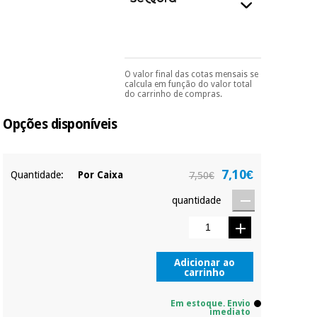
essencial
para
Fisaude
Desportos
coronavirus
Aluguer
e jogos
Vestuário
Aerobic,
O valor final das cotas mensais se
Pode escolhê-lo no final
calcula em função do valor total
sanitário
do processo de compra,
fitness e
do carrinho de compras.
ao escolher o método de
pilates
pagamento.
Só
Opções disponíveis
Veterinária
precisará do seu
documento de
identificação,
Desportos
número de
Ortopedia
e jogos
telemóvel e número
7,10€
Quantidade:
Por Caixa
7,50€
de cartão.
Instrumental
quantidade
É gratuito para si
cirúrgico
Vestuário
porque a SeQura
(liquidação)
sanitário
colabora com a
Fisaude para que
assim seja.
Adicionar ao
Veterinária
carrinho
Muito
conveniente
, pois
Em estoque. Envio
hoje paga apenas 1/3
Ortopedia
imediato