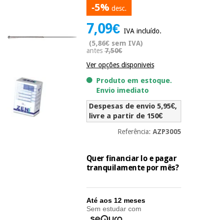
-5%
Novidades
desc.
Material
Medicina
7,09€
médico
tradicional
IVA incluído.
chinesa
sanitário
Novidades
(5,86€ sem IVA)
Ofertas
antes
7,50€
Mobiliário
Ver opções disponiveis
Medicina
clínico
tradicional
Produto em estoque.
Outlet
Ofertas
chinesa
Envio imediato
Gabinetes
terapêuticos
Despesas de envio 5,95€,
livre a partir de 150€
Fisaude
Mobiliário
Outlet
Material de
Tech
clínico
Referência:
AZP3005
proteção
Academy
essencial
para
Quer financiar lo e pagar
Gabinetes
coronavirus
tranquilamente por mês?
Fisaude
terapêuticos
Fisaude
Tech
Aluguer
Aerobic,
Academy
fitness
Material de
Até aos 12 meses
e
Sem estudar com
proteção
pilates