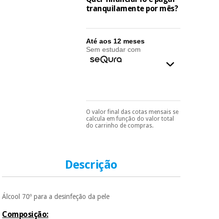
essencial
tranquilamente por mês?
para
Fisaude
Desportos
coronavirus
Aluguer
e jogos
Até aos 12 meses
Sem estudar com
Vestuário
Aerobic,
sanitário
fitness e
pilates
Veterinária
Desportos
Ortopedia
O valor final das cotas mensais se
e jogos
Pode escolhê-lo no final
calcula em função do valor total
do processo de compra,
do carrinho de compras.
ao escolher o método de
Instrumental
pagamento.
Só
cirúrgico
Vestuário
precisará do seu
(liquidação)
documento de
sanitário
identificação,
Descrição
número de
telemóvel e número
Veterinária
de cartão.
Álcool 70º para a desinfeção da pele
É gratuito para si
porque a SeQura
Ortopedia
Composição: