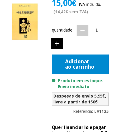
15,00€
Novidades
IVA incluído.
Material
Medicina
(14,42€ sem IVA)
médico
tradicional
chinesa
sanitário
Novidades
Ofertas
quantidade
Mobiliário
Medicina
clínico
tradicional
Outlet
Ofertas
chinesa
Gabinetes
Adicionar
terapêuticos
ao carrinho
Fisaude
Mobiliário
Outlet
Material de
Tech
clínico
Produto em estoque.
proteção
Academy
Envio imediato
essencial
para
Gabinetes
Despesas de envio 5,95€,
coronavirus
Fisaude
terapêuticos
livre a partir de 150€
Fisaude
Tech
Aluguer
Referência:
LA1125
Aerobic,
Academy
fitness
Material de
e
proteção
Quer financiar lo e pagar
pilates