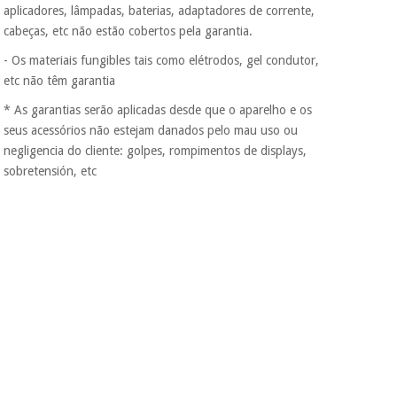
aplicadores, lâmpadas, baterias, adaptadores de corrente,
incomodaremos para
tentar vender-lhe um
cabeças, etc não estão cobertos pela garantia.
crédito pessoal.
- Os materiais fungibles tais como elétrodos, gel condutor,
etc não têm garantia
* As garantias serão aplicadas desde que o aparelho e os
seus acessórios não estejam danados pelo mau uso ou
negligencia do cliente: golpes, rompimentos de displays,
sobretensión, etc