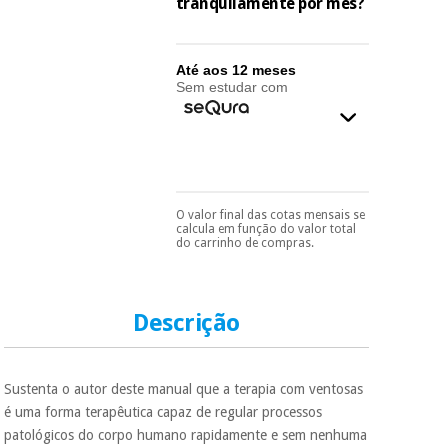
essencial
tranquilamente por mês?
para
Fisaude
Desportos
coronavirus
Aluguer
e jogos
Até aos 12 meses
Sem estudar com
Vestuário
Aerobic,
sanitário
fitness e
pilates
Veterinária
Desportos
O valor final das cotas mensais se
Pode escolhê-lo no final
Ortopedia
calcula em função do valor total
e jogos
do processo de compra,
do carrinho de compras.
ao escolher o método de
pagamento.
Só
Instrumental
precisará do seu
cirúrgico
Vestuário
documento de
(liquidação)
sanitário
identificação,
Descrição
número de
telemóvel e número
de cartão.
Veterinária
Sustenta o autor deste manual que a terapia com ventosas
É gratuito para si
é uma forma terapêutica capaz de regular processos
porque a SeQura
patológicos do corpo humano rapidamente e sem nenhuma
colabora com a
Ortopedia