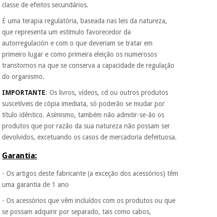
Fisaude para que
classe de efeitos secundários.
assim seja.
É uma terapia regulatória, baseada nas leis da natureza,
Instrumental
Muito
que representa um estímulo favorecedor da
cirúrgico
conveniente
, pois
autorregulación e com o que deveriam se tratar em
hoje paga apenas 1/3
(liquidação)
do valor. As restantes
primeiro lugar e como primeira eleição os numerosos
duas prestações
transtornos na que se conserva a capacidade de regulação
serão cobradas no
do organismo.
mesmo dia de cada
mês.
IMPORTANTE
: Os livros, vídeos, cd ou outros produtos
suscetíveis de cópia imediata, só poderão se mudar por
Sem
compromisso.
título idêntico. Asímismo, também não admitir-se-ão os
Pode adiantar o
produtos que por razão da sua natureza não possam ser
pagamento total ou
devolvidos, excetuando os casos de mercadoria defeituosa.
parcial quando
quiser, sem
Garantia:
penalizações ou
truques.
- Os artigos deste fabricante (a exceção dos acessórios) têm
Os seus dados
uma garantia de 1 ano
protegidos.
Não
vendemos os seus
- Os acessórios que vêm incluídos com os produtos ou que
dados a terceiros
se possam adquirir por separado, tais como cabos,
nem o