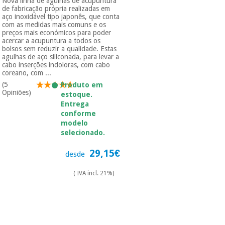
Nova linha de agulhas de acupuntura
de fabricação própria realizadas em
aço inoxidável tipo japonês, que conta
com as medidas mais comuns e os
preços mais económicos para poder
acercar a acupuntura a todos os
bolsos sem reduzir a qualidade. Estas
agulhas de aço siliconada, para levar a
cabo inserções indoloras, com cabo
coreano, com ...
(5
Produto em
Opiniões)
estoque.
Entrega
conforme
modelo
selecionado.
29,15€
desde
( IVA incl. 21%)