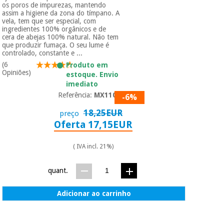
os poros de impurezas, mantendo
assim a higiene da zona do tímpano. A
vela, tem que ser especial, com
ingredientes 100% orgânicos e de
cera de abejas 100% natural. Não tem
que produzir fumaça. O seu lume é
controlado, constante e ...
(6
Produto em
Opiniões)
estoque. Envio
imediato
Referência:
MX1105
-6%
18,25EUR
preço
Oferta 17,15EUR
( IVA incl. 21%)
quant.
Adicionar ao carrinho