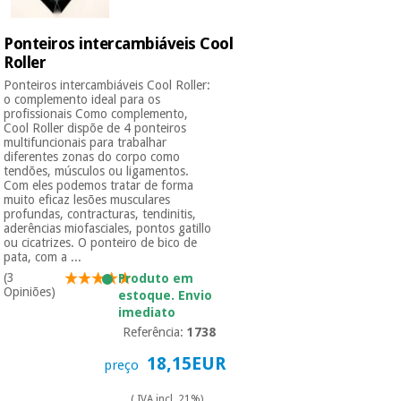
Ponteiros intercambiáveis Cool
Instrumental
Roller
cirúrgico
(liquidação)
Ponteiros intercambiáveis Cool Roller:
o complemento ideal para os
profissionais Como complemento,
Cool Roller dispõe de 4 ponteiros
multifuncionais para trabalhar
diferentes zonas do corpo como
tendões, músculos ou ligamentos.
Com eles podemos tratar de forma
muito eficaz lesões musculares
profundas, contracturas, tendinitis,
aderências miofasciales, pontos gatillo
ou cicatrizes. O ponteiro de bico de
pata, com a ...
(3
Produto em
Opiniões)
estoque. Envio
imediato
Referência:
1738
18,15EUR
preço
( IVA incl. 21%)