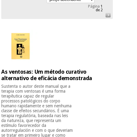
Novidades
Página
1
Material
de 2
Medicina
médico
tradicional
chinesa
sanitário
Novidades
Ofertas
Mobiliário
Medicina
clínico
tradicional
Outlet
Ofertas
chinesa
Gabinetes
terapêuticos
As ventosas: Um método curativo
Fisaude
Mobiliário
alternativo de eficácia demonstrada
Outlet
Material de
Tech
clínico
proteção
Academy
Sustenta o autor deste manual que a
essencial
terapia com ventosas é uma forma
para
terapêutica capaz de regular
Gabinetes
processos patológicos do corpo
coronavirus
Fisaude
terapêuticos
humano rapidamente e sem nenhuma
Fisaude
classe de efeitos secundários. É uma
Tech
Aluguer
terapia regulatória, baseada nas leis
Aerobic,
Academy
da natureza, que representa um
fitness
Material de
estímulo favorecedor da
e
autorregulación e com o que deveriam
proteção
pilates
se tratar em primeiro lugar e como