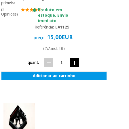
essencial
primeira ...
para
Fisaude
(2
Produto em
Desportos
coronavirus
Aluguer
Opiniões)
estoque. Envio
e jogos
imediato
Referência:
LA1125
Vestuário
Aerobic,
sanitário
15,00EUR
fitness e
preço
pilates
( IVA incl. 4%)
Veterinária
Desportos
quant.
Ortopedia
e jogos
Adicionar ao carrinho
Instrumental
cirúrgico
Vestuário
(liquidação)
sanitário
Veterinária
Ortopedia