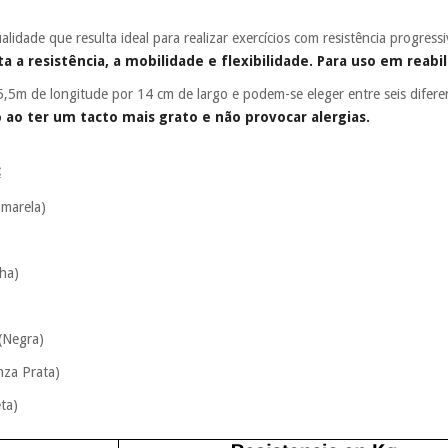
ualidade que resulta ideal para realizar exercícios com resistência progre
 a resistência, a mobilidade e flexibilidade. Para uso em reabil
5,5m de longitude por 14 cm de largo e podem-se eleger entre seis diferen
 ao ter um tacto mais grato e não provocar alergias.
:
amarela)
lha)
a (Negra)
inza Prata)
eta)