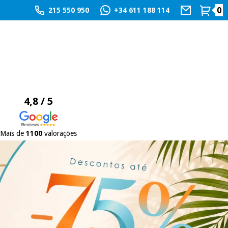
0
215 550 950
+34 611 188 114
4,8 / 5
Mais de
1100
valorações