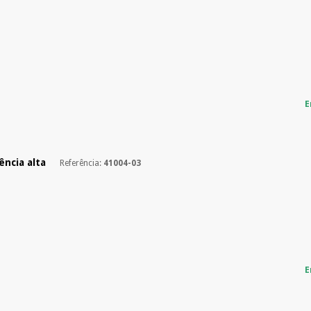
E
ência alta
Referência:
41004-03
E