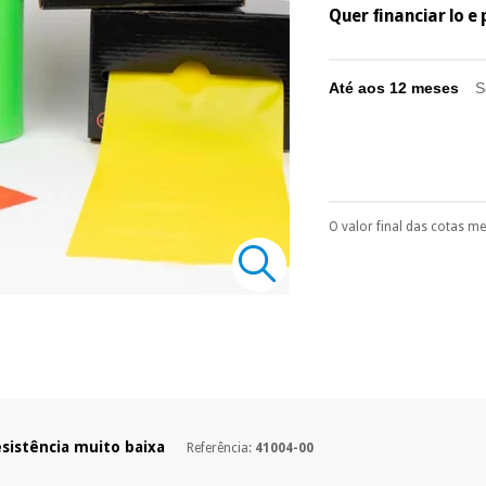
Quer financiar lo 
Até aos 12 meses
S
O valor final das cotas m
Pode escolhê-lo no 
Só precisará do 
número de cartão
É gratuito para
Muito conveni
prestações serão
Sem compromi
sem penalizações
esistência muito baixa
Referência:
41004-00
Os seus dados 
incomodaremos pa