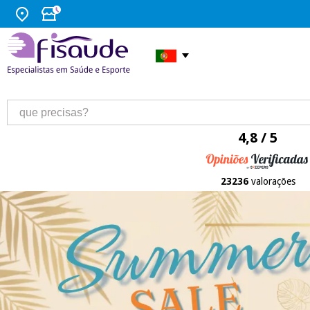
4,8 / 5
23236
valorações