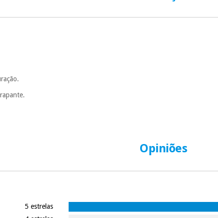
Muito conveni
prestações serão
Sem compromi
sem penalizações
Os seus dados 
incomodaremos pa
ração.
rrapante.
Opiniões
5 estrelas