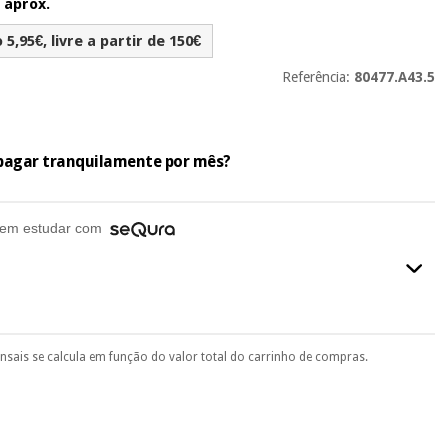
 aprox.
5,95€, livre a partir de 150€
Referência:
80477.A43.5
e pagar tranquilamente por mês?
em estudar com
ensais se calcula em função do valor total do carrinho de compras.
final do processo de compra, ao escolher o método de pagamento.
seu documento de identificação, número de telemóvel e
.
 si
porque a SeQura colabora com a Fisaude para que assim seja.