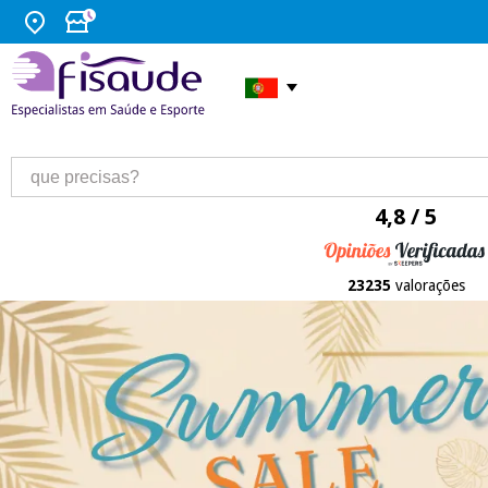
4,8 / 5
23235
valorações