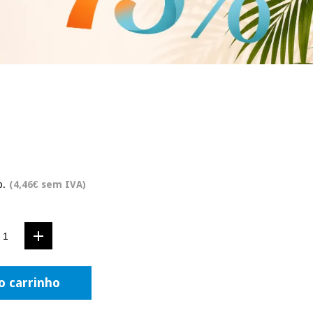
o.
(4,46€ sem IVA)
o carrinho