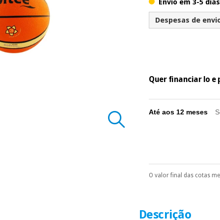
Envio em 3-5 dias
Despesas de envio 
Quer financiar lo 
Até aos 12 meses
S
O valor final das cotas m
Pode escolhê-lo no 
Só precisará do 
número de cartão
É gratuito para
Descrição