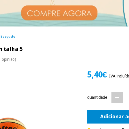
 Basquete
n talha 5
1 opinião)
5,40€
IVA incluíd
quantidade
Adicionar a