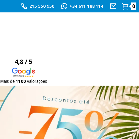
0
215 550 950
+34 611 188 114
4,8 / 5
Mais de
1100
valorações