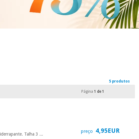
5 produtos
Página
1 de 1
4,95EUR
preço
errapante. Talha 3 ...