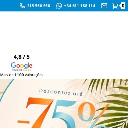
0
215 550 950
+34 611 188 114
4,8 / 5
Mais de
1100
valorações