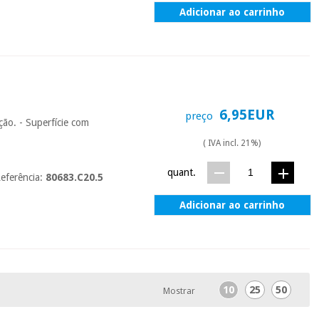
Adicionar ao carrinho
6,95EUR
preço
ção. - Superfície com
( IVA incl. 21%)
quant.
eferência:
80683.C20.5
Adicionar ao carrinho
10
25
50
Mostrar