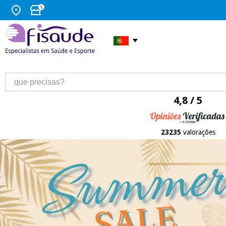
4,8 / 5
23235
valorações