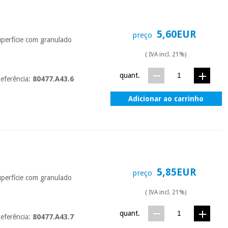
5,60EUR
preço
uperfície com granulado
( IVA incl. 21%)
quant.
eferência:
80477.A43.6
Adicionar ao carrinho
5,85EUR
preço
uperfície com granulado
( IVA incl. 21%)
quant.
eferência:
80477.A43.7