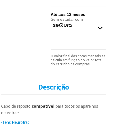
essencial
para
Fisaude
Desportos
coronavirus
Aluguer
Até aos 12 meses
e jogos
Sem estudar com
Vestuário
Aerobic,
sanitário
fitness e
pilates
Veterinária
O valor final das cotas mensais se
Pode escolhê-lo no final
Desportos
calcula em função do valor total
do processo de compra,
Ortopedia
do carrinho de compras.
e jogos
ao escolher o método de
pagamento.
Só
precisará do seu
Instrumental
documento de
cirúrgico
Vestuário
identificação,
Descrição
(liquidação)
número de
sanitário
telemóvel e número
de cartão.
Cabo de reposto
compatível
para todos os aparelhos
Veterinária
É gratuito para si
neurotrac:
porque a SeQura
colabora com a
-Tens Neurotrac.
Fisaude para que
Ortopedia