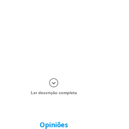
Abrir mais
Ler descrição completa
Opiniões