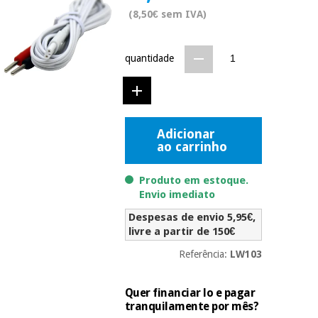
Novidades
(8,50€ sem IVA)
Material
Medicina
médico
tradicional
chinesa
sanitário
Novidades
quantidade
Ofertas
Mobiliário
Medicina
clínico
tradicional
Outlet
Ofertas
chinesa
Adicionar
Gabinetes
ao carrinho
terapêuticos
Fisaude
Mobiliário
Produto em estoque.
Outlet
Material de
Tech
clínico
Envio imediato
proteção
Academy
essencial
Despesas de envio 5,95€,
para
Gabinetes
livre a partir de 150€
coronavirus
Fisaude
terapêuticos
Fisaude
Referência:
LW103
Tech
Aluguer
Aerobic,
Academy
fitness
Material de
Quer financiar lo e pagar
e
proteção
tranquilamente por mês?
pilates