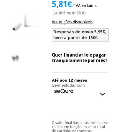
5,81€
Novidades
IVA incluído.
Material
Medicina
(4,80€ sem IVA)
médico
tradicional
chinesa
Ver opções disponiveis
sanitário
Novidades
Ofertas
Despesas de envio 5,95€,
Mobiliário
livre a partir de 150€
Medicina
clínico
tradicional
Outlet
Ofertas
chinesa
Quer financiar lo e pagar
Gabinetes
tranquilamente por mês?
terapêuticos
Fisaude
Mobiliário
Outlet
Material de
Tech
clínico
Até aos 12 meses
proteção
Academy
Sem estudar com
essencial
para
Gabinetes
coronavirus
Fisaude
terapêuticos
Fisaude
Tech
Aluguer
Aerobic,
Academy
fitness
Material de
e
O valor final das cotas mensais se
Pode escolhê-lo no final
proteção
calcula em função do valor total
pilates
do processo de compra,
do carrinho de compras.