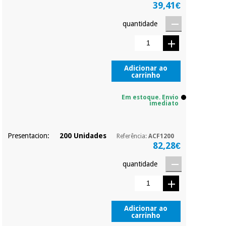
Pode adiantar o
39,41€
pagamento total ou
parcial quando
quantidade
Instrumental
quiser, sem
cirúrgico
penalizações ou
(liquidação)
truques.
Os seus dados
Adicionar ao
protegidos.
Não
carrinho
vendemos os seus
dados a terceiros
Em estoque. Envio
nem o
imediato
incomodaremos para
tentar vender-lhe um
crédito pessoal.
Presentacion:
200 Unidades
Referência:
ACF1200
82,28€
quantidade
Adicionar ao
carrinho