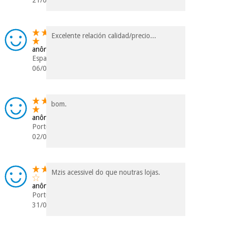
21/06/2024
Excelente relación calidad/precio...
anônimo
Espanha
06/09/2021
bom.
anônimo
Portugal
02/08/2021
Mzis acessivel do que noutras lojas.
anônimo
Portugal
31/01/2019