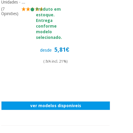
essencial
Unidades - ...
para
Fisaude
(7
Produto em
Desportos
coronavirus
Opiniões)
Aluguer
estoque.
e jogos
Entrega
conforme
Vestuário
Aerobic,
modelo
sanitário
selecionado.
fitness e
pilates
5,81€
desde
Veterinária
( IVA incl. 21%)
Desportos
Ortopedia
e jogos
Instrumental
cirúrgico
Vestuário
(liquidação)
sanitário
ver modelos disponíveis
Veterinária
Ortopedia