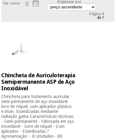
Organizar por
Ver como
Novidades
Material
Medicina
Página
1
médico
tradicional
de 1
chinesa
sanitário
Novidades
Ofertas
Mobiliário
Medicina
clínico
tradicional
Outlet
Ofertas
chinesa
Gabinetes
terapêuticos
Chincheta de Auriculoterapia
Fisaude
Mobiliário
Outlet
Material de
Tech
Semipermanente ASP de Aço
clínico
proteção
Academy
Inoxidável
essencial
Chincheta para tratamento auricular
para
Gabinetes
semi-permanente de aço inoxidável
coronavirus
livre de níquel, com aplicador plástico
Fisaude
terapêuticos
Fisaude
e íman. Esterilizadas mediante
Tech
Aluguer
radiação gama Características técnicas:
Aerobic,
Academy
- Semi-permanente - Fabricada em aço
fitness
inoxidável - Livre de níquel - Com
Material de
e
aplicador - Esterilizadas ?
proteção
pilates
Apresentação: - 8 Unidades - 80