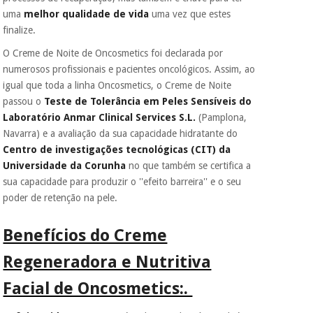
vendemos os seus
uma
melhor qualidade de vida
uma vez que estes
dados a terceiros
finalize.
nem o
incomodaremos para
O Creme de Noite de Oncosmetics foi declarada por
tentar vender-lhe um
numerosos profissionais e pacientes oncológicos. Assim, ao
crédito pessoal.
igual que toda a linha Oncosmetics, o Creme de Noite
passou o
Teste de Tolerância em Peles Sensíveis do
Laboratório Anmar Clinical Services S.L.
(Pamplona,
Navarra) e a avaliação da sua capacidade hidratante do
Centro de investigações tecnológicas (CIT) da
Universidade da Corunha
no que também se certifica a
sua capacidade para produzir o ''efeito barreira'' e o seu
poder de retenção na pele.
Benefícios do Creme
Regeneradora e Nutritiva
Facial de Oncosmetics:.