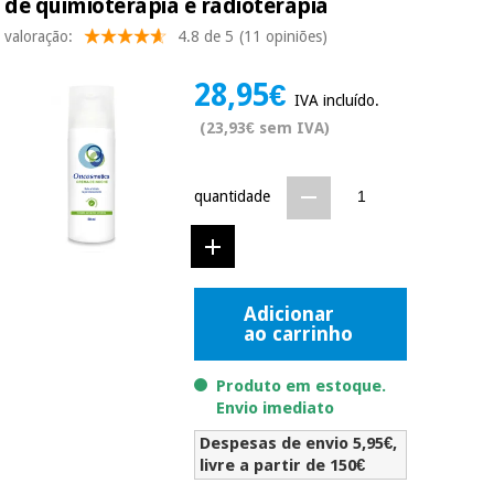
de quimioterapia e radioterapia
Novidades
valoração:
4.8 de 5
(11 opiniões)
Material
Medicina
médico
tradicional
chinesa
sanitário
28,95€
Novidades
Ofertas
IVA incluído.
(23,93€ sem IVA)
Mobiliário
Medicina
clínico
tradicional
Outlet
Ofertas
quantidade
chinesa
Gabinetes
terapêuticos
Fisaude
Mobiliário
Outlet
Material de
Tech
clínico
proteção
Academy
Adicionar
essencial
ao carrinho
para
Gabinetes
coronavirus
Fisaude
terapêuticos
Produto em estoque.
Fisaude
Tech
Envio imediato
Aluguer
Aerobic,
Academy
fitness
Despesas de envio 5,95€,
Material de
e
livre a partir de 150€
proteção
pilates