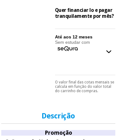
essencial
para
Fisaude
Quer financiar lo e pagar
Desportos
coronavirus
Aluguer
tranquilamente por mês?
e jogos
Vestuário
Aerobic,
Até aos 12 meses
sanitário
fitness e
Sem estudar com
pilates
Veterinária
Desportos
Ortopedia
e jogos
O valor final das cotas mensais se
Pode escolhê-lo no final
Instrumental
calcula em função do valor total
do processo de compra,
cirúrgico
do carrinho de compras.
Vestuário
ao escolher o método de
(liquidação)
sanitário
pagamento.
Só
precisará do seu
documento de
identificação,
Descrição
Veterinária
número de
telemóvel e número
de cartão.
Promoção
Ortopedia
É gratuito para si