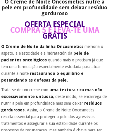
O Creme de Noite Oncosmetics nutre a
porque a SeQura
pele em profundidade sem deixar resíduo
colabora com a
gorduroso
Instrumental
Fisaude para que
assim seja.
cirúrgico
OFERTA ESPECIAL
(liquidação)
COMPRA 5 E LEVA-TE UMA
Muito
GRÁTIS
conveniente
, pois
hoje paga apenas 1/3
do valor. As restantes
O Creme de Noite da linha Oncosmetics
melhoria o
duas prestações
aspeto, a elasticidade e a hidratación da
pele de
serão cobradas no
pacientes oncológicos
quando mais o precisam já que
mesmo dia de cada
tem uma formulação especialmente estudada para atuar
mês.
durante a noite
restaurando o equilíbrio e
Sem
potenciando as defesas da pele.
compromisso.
Pode adiantar o
Trata-se de um creme com
uma textura rica mas não
pagamento total ou
excessivamente untuosa
, deste modo, se encarrega de
parcial quando
nutrir a pele em profundidade mas sem deixar
resíduos
quiser, sem
penalizações ou
gordurosos.
Assim, o Creme de Noite Oncosmetics
truques.
resulta essencial para proteger a pele dos agressivos
tratamentos e assegurar a sua estabilidade durante os
Os seus dados
protegidos.
Não
processos de recuperação, mas também é chave para ter