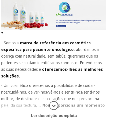
?
- Somos a
marca de referência em cosmética
específica para paciente oncológico
, abordamos a
doença com naturalidade, sem tabús, queremos que os
pacientes se sentam identificados connosco. Entendemos
as suas necessidades e
oferecemos-lhes as melhores
soluções.
- Um cosmético oferece-nos a possibilidade de cuidar-
nos/cuidá-nos, de ver-nos/vê-nos e sentir-nos/sentí-nos
melhor, de desfrutar das sensações que nos provoca na
pele, da sua textura,…
Nos proporciona um momento
Abrir mais
de bem-estar.
Ler descrição completa
- Oncosmetics quer fazer chegar estas
sensações
àquelas
pessoas que estão a atravessar o duro processo de um