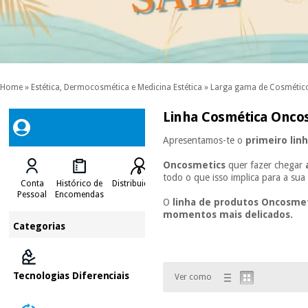
Home
»
Estética, Dermocosmética e Medicina Estética
»
Larga gama de Cosmétic
Linha Cosmética Oncos
Apresentamos-te o
primeiro lin
Oncosmetics
quer fazer chegar
todo o que isso implica para a sua 
Conta
Histórico de
Distribuidores
Pessoal
Encomendas
O
linha de produtos Oncosmet
momentos mais delicados.
Categorias
Tecnologias Diferenciais
Ver como