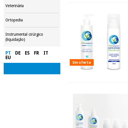
Veterinária
Ortopedia
Instrumental cirúrgico
(liquidação)
PT
DE
ES
FR
IT
EU
Em oferta