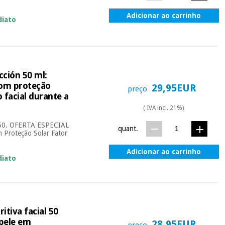
Adicionar ao carrinho
diato
cción 50 ml:
com proteção
29,95EUR
preço
 facial durante a
( IVA incl. 21%)
F 50. OFERTA ESPECIAL
quant.
Proteção Solar Fator
Adicionar ao carrinho
diato
tiva facial 50
 pele em
28,95EUR
preço