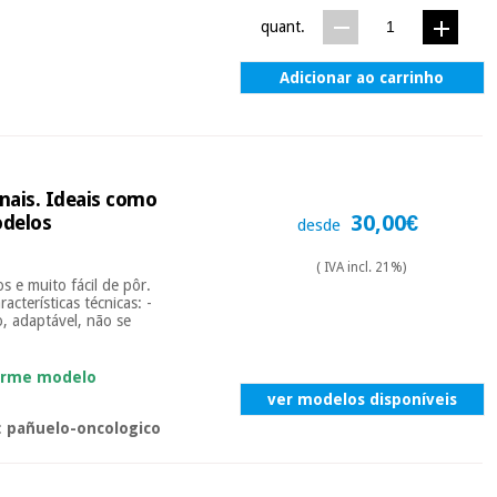
quant.
Adicionar ao carrinho
onais. Ideais como
30,00€
odelos
desde
( IVA incl. 21%)
s e muito fácil de pôr.
cterísticas técnicas: -
, adaptável, não se
orme modelo
ver modelos disponíveis
:
pañuelo-oncologico