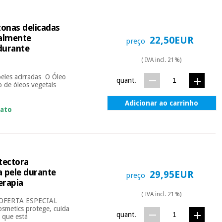
onas delicadas
ialmente
22,50EUR
preço
 durante
( IVA incl. 21%)
eles acirradas O Óleo
quant.
 de óleos vegetais
Adicionar ao carrinho
iato
tectora
a pele durante
29,95EUR
preço
erapia
( IVA incl. 21%)
le OFERTA ESPECIAL
metics protege, cuida
quant.
á que está