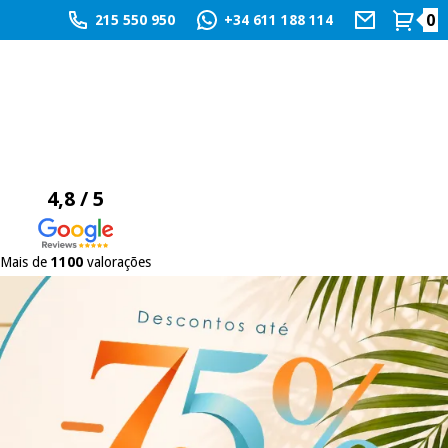
0
215 550 950
+34 611 188 114
4,8 / 5
Mais de
1100
valorações