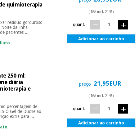
de quimioterapia
( IVA incl. 21%)
ixar resíduo gorduroso
quant.
oite da linha
de pacientes ...
Adicionar ao carrinho
diato
te 250 ml:
ne diária
21,95EUR
preço
mioterapia e
( IVA incl. 21%)
simo percentagem de
quant.
S O Gel de Duche ao
ção extra para ...
Adicionar ao carrinho
iato