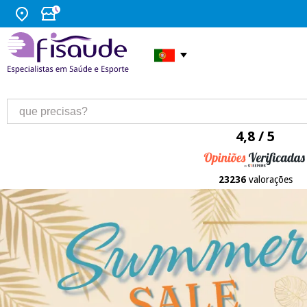
4,8 / 5
23236
valorações