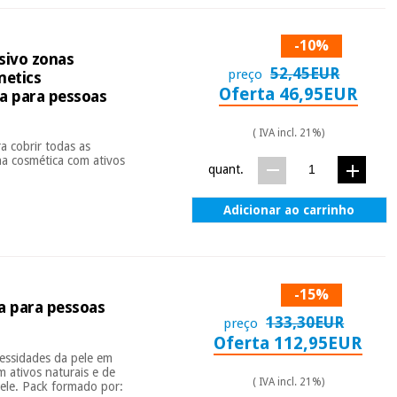
-10%
sivo zonas
52,45EUR
preço
metics
Oferta 46,95EUR
a para pessoas
( IVA incl. 21%)
a cobrir todas as
ha cosmética com ativos
quant.
Adicionar ao carrinho
-15%
a para pessoas
133,30EUR
preço
Oferta 112,95EUR
cessidades da pele em
 ativos naturais e de
( IVA incl. 21%)
ele. Pack formado por: