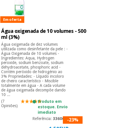
Em oferta
Água oxigenada de 10 volumes - 500
ml (3%)
Água oxigenada de dez volumes
utilizada como desinfetante da pele : -
Água Oxigenada de 10 volumes -
Ingredientes: Aqua, Hydrogen
peroxide, sodium benzoate, sodium
dehydroacetate, phosphoric acid -
Contém peróxido de hidrogénio ao
3% Propriedades: - Líquido incoloro
de cheiro característico - Miscible
totalmente em água - A cada volume
de água oxigenada decompõe dando
10 ...
(7
Produto em
Opiniões)
estoque. Envio
imediato
Referência:
3360601
-23%