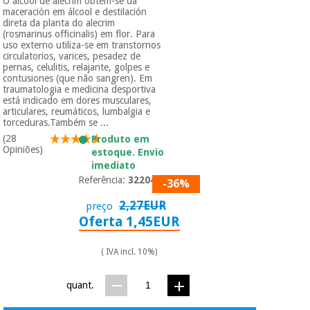
O álcool de alecrim obtém-se da
maceración em álcool e destilación
direta da planta do alecrim
(rosmarinus officinalis) em flor. Para
uso externo utiliza-se em transtornos
circulatorios, varices, pesadez de
pernas, celulitis, relajante, golpes e
contusiones (que não sangren). Em
traumatologia e medicina desportiva
está indicado em dores musculares,
articulares, reumáticos, lumbalgia e
torceduras.Também se ...
(28
Produto em
Opiniões)
estoque. Envio
imediato
Referência:
3220401
-36%
2,27EUR
preço
Oferta 1,45EUR
( IVA incl. 10%)
quant.