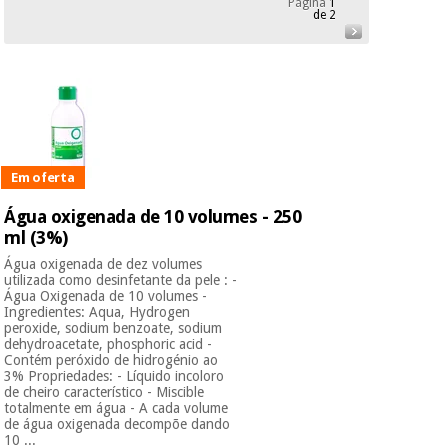
Página
1
Novidades
de 2
Material
Medicina
médico
tradicional
chinesa
sanitário
Novidades
Ofertas
Mobiliário
Medicina
clínico
tradicional
Outlet
Ofertas
Em oferta
chinesa
Gabinetes
terapêuticos
Água oxigenada de 10 volumes - 250
ml (3%)
Fisaude
Mobiliário
Outlet
Material de
Tech
clínico
Água oxigenada de dez volumes
proteção
Academy
utilizada como desinfetante da pele : -
essencial
Água Oxigenada de 10 volumes -
Ingredientes: Aqua, Hydrogen
para
Gabinetes
peroxide, sodium benzoate, sodium
coronavirus
dehydroacetate, phosphoric acid -
Fisaude
terapêuticos
Fisaude
Contém peróxido de hidrogénio ao
Tech
Aluguer
3% Propriedades: - Líquido incoloro
Aerobic,
Academy
de cheiro característico - Miscible
fitness
Material de
totalmente em água - A cada volume
e
de água oxigenada decompõe dando
proteção
pilates
10 ...