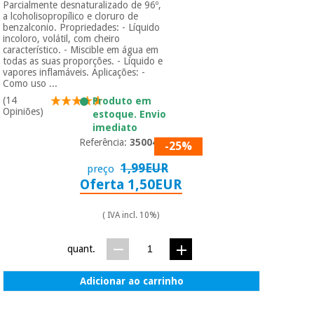
Parcialmente desnaturalizado de 96º,
a lcoholisopropílico e cloruro de
benzalconio. Propriedades: - Líquido
incoloro, volátil, com cheiro
característico. - Miscible em água em
todas as suas proporções. - Líquido e
vapores inflamáveis. Aplicações: -
Como uso ...
(14
Produto em
Opiniões)
estoque. Envio
imediato
Referência:
3500401
-25%
1,99EUR
preço
Oferta 1,50EUR
( IVA incl. 10%)
quant.
Adicionar ao carrinho