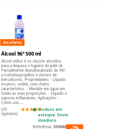
Em oferta
Álcool 96º 500 ml
Álcool etílico é os olución alcoólica
para a limpeza e higiene da pele sã.
Parcialmente desnaturalizado de 96º,
a lcoholisopropílico e cloruro de
benzalconio. Propriedades: - Líquido
incoloro, volátil, com cheiro
característico. - Miscible em água em
todas as suas proporções. - Líquido e
vapores inflamáveis. Aplicações: -
Como uso ...
(20
Produto em
Opiniões)
estoque. Envio
imediato
Referência:
3500601
-7%