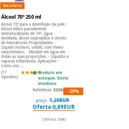
Em oferta
Instrumental
Álcool 70º 250 ml
cirúrgico
Álcool 70º para a desinfeção da pele :
(liquidação)
Álcool etílico parcialmente
desnaturalizado de 70º, água
destilada, álcool isopropílico e cloreto
de benzalconio Propriedades: -
Líquido incoloro, volátil, com cheiro
característico. - Miscible em água em
todas as suas proporções. - Líquidos e
vapores inflamáveis. Aplicações: -
Como uso ...
(17
Produto em
Opiniões)
estoque. Envio
imediato
Referência:
3230401
-26%
1,20EUR
preço
Oferta 0,89EUR
( IVA incl. 10%)