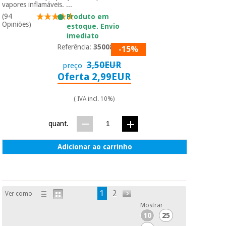
vapores inflamáveis. ...
(94
Produto em
Opiniões)
estoque. Envio
imediato
Referência:
3500801
-15%
3,50EUR
preço
Oferta 2,99EUR
( IVA incl. 10%)
quant.
Adicionar ao carrinho
1
2
Ver como
Mostrar
10
25