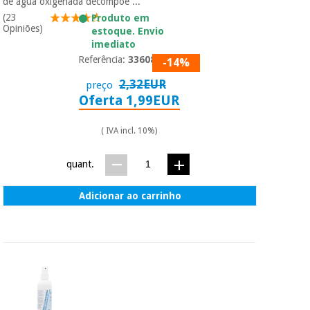
de água oxigenada decompõe ...
(23
Produto em
Opiniões)
estoque. Envio
imediato
Referência:
3360801
-14%
2,32EUR
preço
Oferta 1,99EUR
( IVA incl. 10%)
quant.
Adicionar ao carrinho