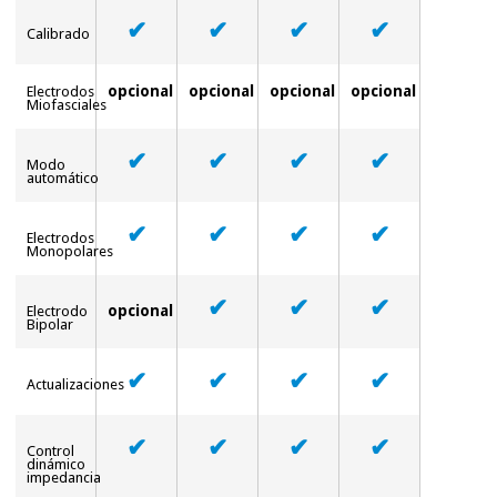
✔
✔
✔
✔
Calibrado
Instrumental
cirúrgico
opcional
opcional
opcional
opcional
Electrodos
(liquidação)
Miofasciales
✔
✔
✔
✔
Modo
automático
✔
✔
✔
✔
Electrodos
Monopolares
✔
✔
✔
opcional
Electrodo
Bipolar
✔
✔
✔
✔
Actualizaciones
✔
✔
✔
✔
Control
dinámico
impedancia