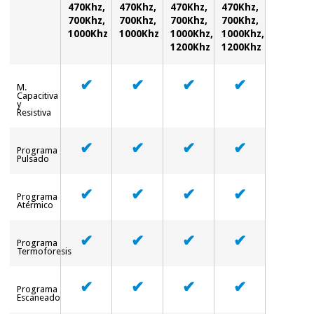
essencial
470Khz,
470Khz,
470Khz,
470Khz,
para
Fisaude
700Khz,
700Khz,
700Khz,
700Khz,
Desportos
coronavirus
1000Khz
1000Khz
1000Khz,
1000Khz,
Aluguer
e jogos
1200Khz
1200Khz
Vestuário
Aerobic,
✔
✔
✔
✔
sanitário
M.
fitness e
Capacitiva
pilates
y
Resistiva
Veterinária
✔
✔
✔
✔
Desportos
Programa
Ortopedia
Pulsado
e jogos
Instrumental
✔
✔
✔
✔
Programa
cirúrgico
Vestuário
Atérmico
(liquidação)
sanitário
✔
✔
✔
✔
Programa
Termoforesis
Veterinária
✔
✔
✔
✔
Programa
Escaneado
Ortopedia