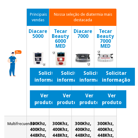
Novidades
Material
Medicina
Principais
Nossa seleção de diatermia mais
médico
tradicional
vendas
destacada
chinesa
sanitário
Novidades
Ofertas
Diacare
Tecar
Diacare
Tecar
5000
Beauty
7000
Beauty
Mobiliário
6000
7000
Medicina
clínico
MED
MED
tradicional
Outlet
Ofertas
chinesa
Gabinetes
terapêuticos
Solicitar
Solicitar
Solicitar
Solicitar
Fisaude
Mobiliário
Outlet
informação
informação
informação
informação
Material de
Tech
clínico
proteção
Academy
essencial
Ver
Ver
Ver
Ver
para
Gabinetes
coronavirus
produto
produto
produto
produto
Fisaude
terapêuticos
Fisaude
Tech
Aluguer
Aerobic,
Academy
fitness
300Khz,
300Khz,
300Khz,
300Khz,
Multifrecuencia
Material de
e
400Khz,
400Khz,
400Khz,
400Khz,
proteção
pilates
448Khz,
448Khz,
448Khz,
448Khz,