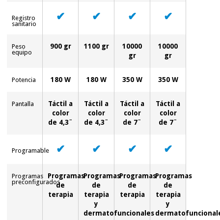
✔
✔
✔
✔
Registro
sanitario
900 gr
1100 gr
10000
10000
Peso
equipo
gr
gr
180 W
180 W
350 W
350 W
Potencia
Táctil a
Táctil a
Táctil a
Táctil a
Pantalla
color
color
color
color
de 4,3¨
de 4,3¨
de 7¨
de 7¨
✔
✔
✔
✔
Programable
Programas
Programas
Programas
Programas
Programas
preconfigurados
de
de
de
de
terapia
terapia
terapia
terapia
y
y
dermatofuncionales
dermatofuncional