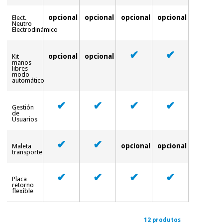
opcional
opcional
opcional
opcional
Elect.
Neutro
Electrodinámico
✔
✔
opcional
opcional
Kit
manos
libres
modo
automático
✔
✔
✔
✔
Gestión
de
Usuarios
✔
✔
opcional
opcional
Maleta
transporte
✔
✔
✔
✔
Placa
retorno
flexible
12 produtos