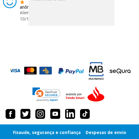
dados a terceiros
anônimo
nem o
Alemanha
incomodaremos para
10/12/2019
tentar vender-lhe um
crédito pessoal.
Fisaude, segurança e confiança
Despesas de envio