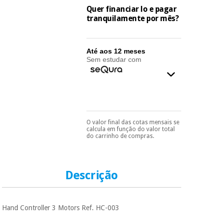
essencial
Quer financiar lo e pagar
para
Fisaude
tranquilamente por mês?
Desportos
coronavirus
Aluguer
e jogos
Até aos 12 meses
Vestuário
Aerobic,
Sem estudar com
sanitário
fitness e
pilates
Veterinária
Desportos
Ortopedia
e jogos
O valor final das cotas mensais se
Pode escolhê-lo no final
calcula em função do valor total
do processo de compra,
Instrumental
do carrinho de compras.
ao escolher o método de
cirúrgico
Vestuário
pagamento.
Só
(liquidação)
sanitário
precisará do seu
documento de
identificação,
Descrição
número de
Veterinária
telemóvel e número
de cartão.
Hand Controller 3 Motors Ref. HC-003
É gratuito para si
Ortopedia