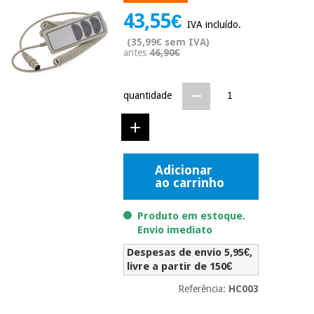
Novidades
43,55€
Material
IVA incluído.
Medicina
médico
tradicional
(35,99€ sem IVA)
chinesa
antes
46,90€
sanitário
Novidades
Ofertas
Mobiliário
quantidade
Medicina
clínico
tradicional
Outlet
Ofertas
chinesa
Gabinetes
terapêuticos
Adicionar
Fisaude
Mobiliário
Outlet
ao carrinho
Material de
Tech
clínico
proteção
Academy
essencial
Produto em estoque.
para
Gabinetes
Envio imediato
coronavirus
Fisaude
terapêuticos
Fisaude
Despesas de envio 5,95€,
Tech
Aluguer
livre a partir de 150€
Aerobic,
Academy
fitness
Material de
Referência:
HC003
e
proteção
pilates