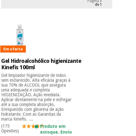
Página
1
Novidades
de 1
Material
Medicina
médico
tradicional
chinesa
sanitário
Novidades
Ofertas
Mobiliário
Medicina
clínico
tradicional
Em oferta
Outlet
Ofertas
chinesa
Gabinetes
Gel Hidroalcohólico higienizante
terapêuticos
Kinefis 100ml
Fisaude
Mobiliário
Gel limpiador higienizante de mãos
Outlet
Material de
Tech
clínico
sem esclarecido. Alta eficácia graças à
proteção
Academy
sua 70% de ÁLCOOL que assegura
essencial
uma adequada e completa
HIGIENIZAÇÃO. Ação imediata.
para
Gabinetes
Aplicar diretamente na pele e esfregar
coronavirus
até a sua completa absorção.
Fisaude
terapêuticos
Fisaude
Enriquecido com glicerina de ação
Tech
Aluguer
hidratante. Com as Garantias da
Aerobic,
Academy
marca Kinefis. ...
fitness
Material de
(175
Produto em
e
proteção
Opiniões)
pilates
estoque. Envio