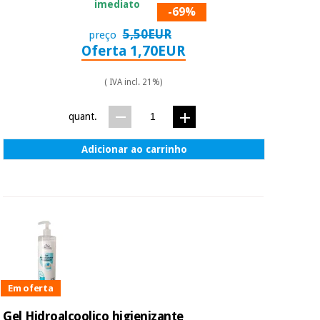
essencial
imediato
-69%
para
Fisaude
Desportos
coronavirus
5,50EUR
preço
Aluguer
e jogos
Oferta 1,70EUR
Vestuário
Aerobic,
( IVA incl. 21%)
sanitário
fitness e
pilates
quant.
Veterinária
Adicionar ao carrinho
Desportos
Ortopedia
e jogos
Instrumental
cirúrgico
Vestuário
(liquidação)
sanitário
Veterinária
Em oferta
Ortopedia
Gel Hidroalcoolico higienizante