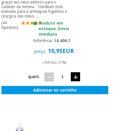
graças aos seus aditivos para o
cuidado da mesma. Sterillium está
indicado para a antisepsia higiénica e
cirúrgica das mãos. ...
(44
Produto em
Opiniões)
estoque. Envio
imediato
Referência:
16.406.1
10,95EUR
preço
( IVA incl. 21%)
quant.
Adicionar ao carrinho