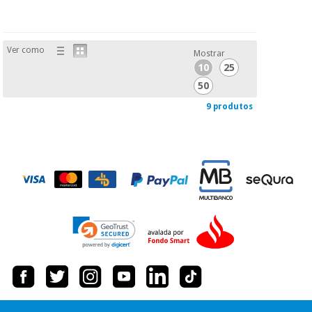
Ver como
Mostrar
10
25
50
9 produtos