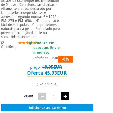
Scrubs de uso frequente. Em formato
de 5 litros. Características técnicas -
Altamente efetivo, declarado por
laboratórios independentes e
aprovado segundo normas EM1276,
EM1275 e EM1650. - Não perigoso e
fácil de manipular. - Com protetores
naturais para a pele. - Formulado para
prevenir a irritação da pele ou
sensibilidade incomum. - ...
(2
Produto em
Opiniões)
estoque. Envio
imediato
Referência:
BS005
-8%
49,95EUR
preço
Oferta 45,93EUR
( IVA incl. 21%)
quant.
Adicionar ao carrinho