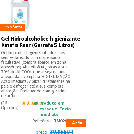
Em oferta
Gel Hidroalcohólico higienizante
Kinefis Raer (Garrafa 5 Litros)
Gel limpiador higienizante de mãos
sem esclarecido com dispensador
facultativo (compra abaixo em zona
acessórios) Alta eficácia graças à sua
70% de ÁLCOOL que assegura uma
adequada e completa HIGIENIZAÇÃO.
Ação imediata. Aplicar diretamente na
pele e esfregar até a sua completa
absorção. Enriquecido com glicerina
de ação ...
(36
Produto em
Opiniões)
estoque. Envio
imediato
Referência:
TM02092
-43%
39,95EUR
preço