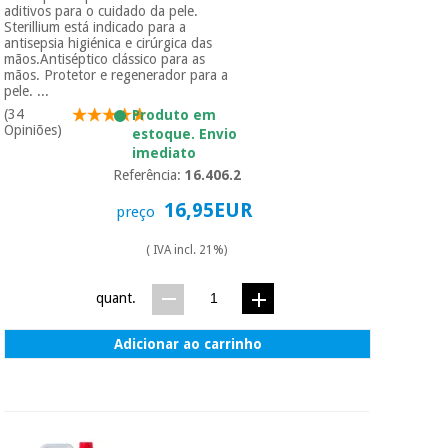
aditivos para o cuidado da pele.
Sterillium está indicado para a
antisepsia higiénica e cirúrgica das
mãos.Antiséptico clássico para as
mãos. Protetor e regenerador para a
pele. ...
(34
Produto em
Opiniões)
estoque. Envio
imediato
Referência:
16.406.2
16,95EUR
preço
( IVA incl. 21%)
quant.
Adicionar ao carrinho