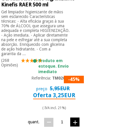
Kinefis RAER 500 ml
Gel limpiador higienizante de mãos
Instrumental
sem esclarecido Características
cirúrgico
técnicas: - Alta eficácia graças à sua
70% de ÁLCOOL que assegura uma
(liquidação)
adequada e completa HIGIENIZAÇÃO.
- Ação imediata. - Aplicar diretamente
na pele e esfregar até a sua completa
absorção. Enriquecido com glicerina
de ação hidratante. - Com a
garantia da ...
(268
Produto em
Opiniões)
estoque. Envio
imediato
Referência:
TM02066
-45%
5,95EUR
preço
Oferta 3,25EUR
( IVA incl. 21%)
quant.