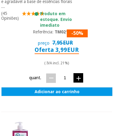
e agradável a base de essências florais
...
(45
Produto em
Opiniões)
estoque. Envio
imediato
Referência:
TM02158
-50%
7,95EUR
preço
Oferta 3,99EUR
( IVA incl. 21%)
quant.
Adicionar ao carrinho