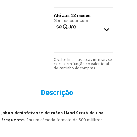
essencial
para
Fisaude
Desportos
coronavirus
Aluguer
Até aos 12 meses
e jogos
Sem estudar com
Vestuário
Aerobic,
sanitário
fitness e
pilates
Veterinária
O valor final das cotas mensais se
Pode escolhê-lo no final
Desportos
calcula em função do valor total
do processo de compra,
Ortopedia
do carrinho de compras.
e jogos
ao escolher o método de
pagamento.
Só
precisará do seu
Instrumental
documento de
cirúrgico
Vestuário
identificação,
Descrição
(liquidação)
número de
sanitário
telemóvel e número
de cartão.
Jabon desinfetante de mãos Hand Scrub
de uso
Veterinária
É gratuito para si
frequente.
Em um cómodo formato de 500 mililitros.
porque a SeQura
colabora com a
Fisaude para que
Ortopedia