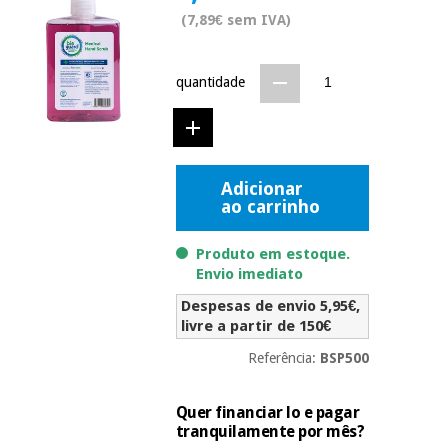
Novidades
(7,89€ sem IVA)
Material
Medicina
médico
tradicional
chinesa
sanitário
Novidades
quantidade
Ofertas
Mobiliário
Medicina
clínico
tradicional
Outlet
Ofertas
chinesa
Adicionar
Gabinetes
ao carrinho
terapêuticos
Fisaude
Mobiliário
Produto em estoque.
Outlet
Material de
Tech
clínico
Envio imediato
proteção
Academy
essencial
Despesas de envio 5,95€,
para
Gabinetes
livre a partir de 150€
coronavirus
Fisaude
terapêuticos
Fisaude
Referência:
BSP500
Tech
Aluguer
Aerobic,
Academy
fitness
Material de
Quer financiar lo e pagar
e
proteção
tranquilamente por mês?
pilates