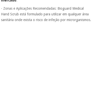
mercado
.
tentar vender-lhe um
crédito pessoal.
- Zonas e Aplicações Recomendadas: Bioguard Medical
Hand Scrub está formulado para utilizar em qualquer área
sanitária onde exista o risco de infeção por microrganismos.