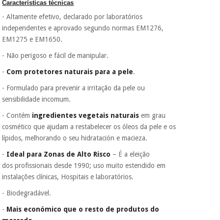
assim seja.
Características técnicas
- Altamente efetivo, declarado por laboratórios
Muito
Instrumental
conveniente
, pois
independentes e aprovado segundo normas EM1276,
cirúrgico
hoje paga apenas 1/3
EM1275 e EM1650.
do valor. As restantes
(liquidação)
duas prestações
- Não perigoso e fácil de manipular.
serão cobradas no
mesmo dia de cada
-
Com protetores naturais para a pele
.
mês.
- Formulado para prevenir a irritação da pele ou
Sem
sensibilidade incomum.
compromisso.
Pode adiantar o
- Contém
ingredientes vegetais naturais
em grau
pagamento total ou
cosmético que ajudam a restabelecer os óleos da pele e os
parcial quando
lípidos, melhorando o seu hidratación e macieza.
quiser, sem
penalizações ou
-
Ideal para Zonas de Alto Risco
– É a eleição
truques.
dos profissionais desde 1990; uso muito estendido em
Os seus dados
instalações clínicas, Hospitais e laboratórios.
protegidos.
Não
vendemos os seus
- Biodegradável.
dados a terceiros
-
Mais económico que o resto de produtos do
nem o
incomodaremos para