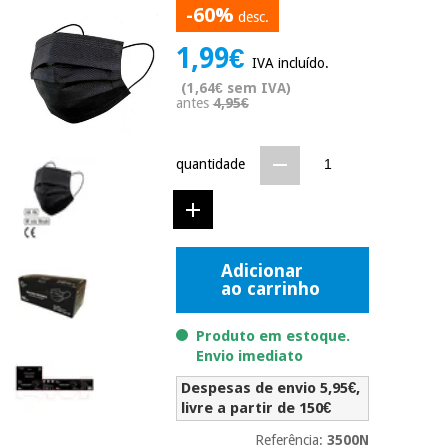
-60%
Novidades
desc.
Material
Medicina
1,99€
médico
tradicional
IVA incluído.
chinesa
sanitário
Novidades
(1,64€ sem IVA)
Ofertas
antes
4,95€
Mobiliário
Medicina
clínico
tradicional
quantidade
Outlet
Ofertas
chinesa
Gabinetes
terapêuticos
Fisaude
Mobiliário
Outlet
Material de
Tech
clínico
Adicionar
proteção
Academy
ao carrinho
essencial
para
Gabinetes
coronavirus
Produto em estoque.
Fisaude
terapêuticos
Fisaude
Envio imediato
Tech
Aluguer
Aerobic,
Academy
Despesas de envio 5,95€,
fitness
Material de
livre a partir de 150€
e
proteção
pilates
Referência:
3500N