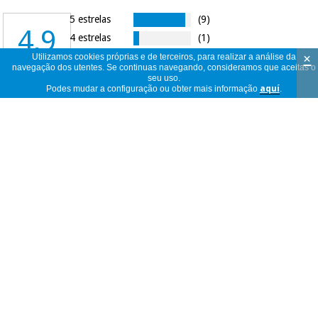
5 estrelas
(9)
4,9
4 estrelas
(1)
×
3 estrelas
(0)
Utilizamos cookies próprias e de terceiros, para realizar a análise da
navegação dos utentes. Se continuas navegando, consideramos que aceitas o
2 estrelas
(0)
seu uso.
10
Podes mudar a configuração ou obter mais informação
aquí
.
1 estrela
(0)
opiniões
Muy buena, conforme a mis expectativas,
los recomiendo!
Martiniano
Espanha
18/05/2026
Buen producto
Maria Isabel
Espanha
08/02/2026