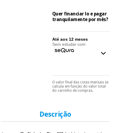
essencial
para
Fisaude
Desportos
coronavirus
Quer financiar lo e pagar
Aluguer
e jogos
tranquilamente por mês?
Vestuário
Aerobic,
sanitário
fitness e
Até aos 12 meses
pilates
Sem estudar com
Veterinária
Desportos
Ortopedia
e jogos
Instrumental
O valor final das cotas mensais se
Pode escolhê-lo no final
cirúrgico
calcula em função do valor total
Vestuário
do processo de compra,
do carrinho de compras.
(liquidação)
ao escolher o método de
sanitário
pagamento.
Só
precisará do seu
documento de
Veterinária
identificação,
Descrição
número de
telemóvel e número
de cartão.
Ortopedia