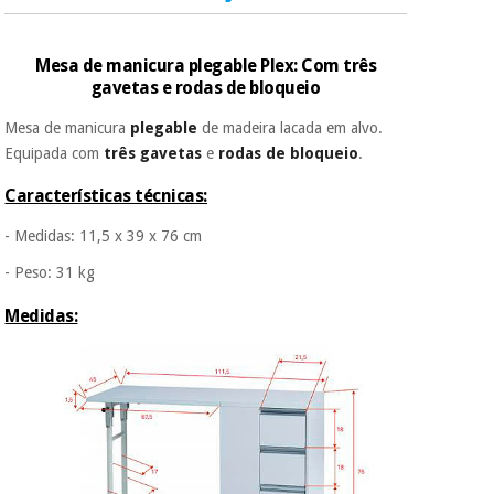
É gratuito para si
Instrumental
porque a SeQura
Mesa de manicura plegable Plex: Com três
cirúrgico
colabora com a
gavetas e rodas de bloqueio
Fisaude para que
(liquidação)
assim seja.
Mesa de manicura
plegable
de madeira
lacada em alvo.
Equipada com
três gavetas
e
rodas de bloqueio
.
Muito
conveniente
, pois
Características técnicas:
hoje paga apenas 1/3
do valor. As restantes
duas prestações
- Medidas: 11,5 x 39 x 76 cm
serão cobradas no
- Peso: 31 kg
mesmo dia de cada
mês.
Medidas:
Sem
compromisso.
Pode adiantar o
pagamento total ou
parcial quando
quiser, sem
penalizações ou
truques.