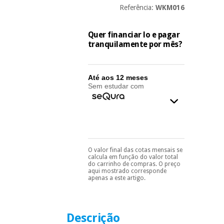
essencial
Referência:
WKM016
para
Fisaude
Desportos
coronavirus
Aluguer
e jogos
Quer financiar lo e pagar
tranquilamente por mês?
Vestuário
Aerobic,
sanitário
fitness e
pilates
Até aos 12 meses
Sem estudar com
Veterinária
Desportos
Ortopedia
e jogos
Instrumental
cirúrgico
Vestuário
O valor final das cotas mensais se
Pode escolhê-lo no final
(liquidação)
sanitário
calcula em função do valor total
do processo de compra,
do carrinho de compras. O preço
ao escolher o método de
aqui mostrado corresponde
pagamento.
Só
apenas a este artigo.
precisará do seu
Veterinária
documento de
identificação,
número de
Descrição
telemóvel e número
Ortopedia
de cartão.