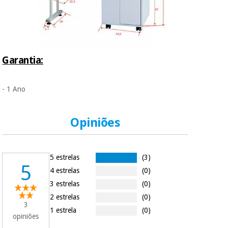
Os seus dados
protegidos.
Não
vendemos os seus
dados a terceiros
nem o
incomodaremos para
Garantia:
tentar vender-lhe um
crédito pessoal.
- 1 Ano
Opiniões
5 estrelas
(3)
5
4 estrelas
(0)
3 estrelas
(0)
2 estrelas
(0)
3
1 estrela
(0)
opiniões