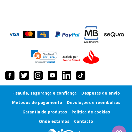
Fisaude, segurança e confiança
Despesas de envio
Métodos de pagamento
Devoluções e reembolsos
Garantia de produtos
Política de cookies
Onde estamos
Contacto