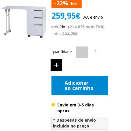
-22%
desc.
Novidades
Material
Medicina
259,95€
médico
tradicional
IVA e envio
chinesa
sanitário
Novidades
Ofertas
incluído.
(214,83€ sem IVA)
antes
332,75€
Mobiliário
Medicina
clínico
tradicional
Outlet
Ofertas
quantidade
chinesa
Gabinetes
terapêuticos
Fisaude
Mobiliário
Outlet
Material de
Tech
clínico
proteção
Academy
Adicionar
essencial
ao carrinho
para
Gabinetes
coronavirus
Fisaude
terapêuticos
Fisaude
Envio em 3-5 dias
Tech
Aluguer
aprox.
Aerobic,
Academy
fitness
Material de
* Despesas de envio
e
proteção
incluído no preço
pilates