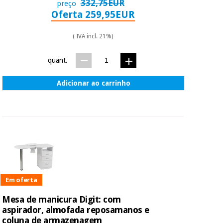
essencial
332,75EUR
preço
para
Oferta 259,95EUR
Fisaude
Desportos
coronavirus
Aluguer
e jogos
( IVA incl. 21%)
Vestuário
Aerobic,
quant.
sanitário
fitness e
pilates
Adicionar ao carrinho
Veterinária
Desportos
Ortopedia
e jogos
Instrumental
cirúrgico
Vestuário
(liquidação)
sanitário
Em oferta
Veterinária
Mesa de manicura Digit: com
aspirador, almofada reposamanos e
Ortopedia
coluna de armazenagem