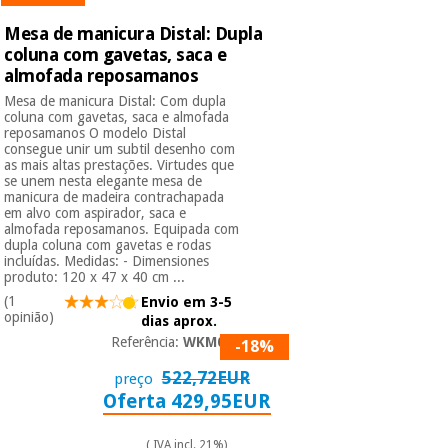
Mesa de manicura Distal: Dupla
coluna com gavetas, saca e
almofada reposamanos
Mesa de manicura Distal: Com dupla
coluna com gavetas, saca e almofada
reposamanos O modelo Distal
consegue unir um subtil desenho com
as mais altas prestações. Virtudes que
se unem nesta elegante mesa de
manicura de madeira contrachapada
em alvo com aspirador, saca e
almofada reposamanos. Equipada com
dupla coluna com gavetas e rodas
incluídas. Medidas: - Dimensiones
produto: 120 x 47 x 40 cm ...
(1
Envio em 3-5
opinião)
dias aprox.
Referência:
WKM001
-18%
522,72EUR
preço
Oferta 429,95EUR
( IVA incl. 21%)