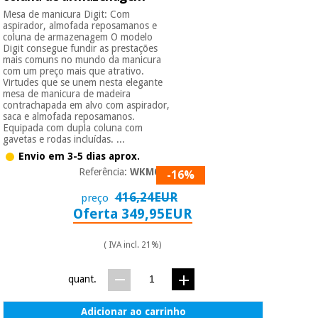
Mesa de manicura Digit: Com
aspirador, almofada reposamanos e
Instrumental
coluna de armazenagem O modelo
Digit consegue fundir as prestações
cirúrgico
mais comuns no mundo da manicura
(liquidação)
com um preço mais que atrativo.
Virtudes que se unem nesta elegante
mesa de manicura de madeira
contrachapada em alvo com aspirador,
saca e almofada reposamanos.
Equipada com dupla coluna com
gavetas e rodas incluídas. ...
Envio em 3-5 dias aprox.
Referência:
WKM002
-16%
416,24EUR
preço
Oferta 349,95EUR
( IVA incl. 21%)
quant.
Adicionar ao carrinho