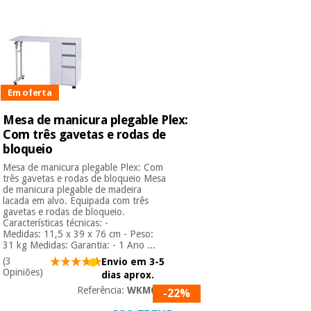
Novidades
Material
Medicina
médico
tradicional
chinesa
sanitário
Novidades
Ofertas
Mobiliário
Em oferta
Medicina
clínico
tradicional
Outlet
Ofertas
Mesa de manicura plegable Plex:
chinesa
Gabinetes
Com três gavetas e rodas de
terapêuticos
bloqueio
Mesa de manicura plegable Plex: Com
Fisaude
Mobiliário
três gavetas e rodas de bloqueio Mesa
Outlet
Material de
Tech
clínico
de manicura plegable de madeira
proteção
Academy
lacada em alvo. Equipada com três
essencial
gavetas e rodas de bloqueio.
para
Características técnicas: -
Gabinetes
coronavirus
Medidas: 11,5 x 39 x 76 cm - Peso:
Fisaude
terapêuticos
31 kg Medidas: Garantia: - 1 Ano ...
Fisaude
Tech
Aluguer
(3
Envio em 3-5
Aerobic,
Academy
Opiniões)
dias aprox.
fitness
Material de
e
Referência:
WKM016
-22%
proteção
pilates