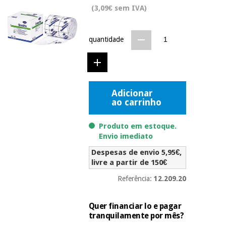
Novidades
(3,09€ sem IVA)
Material
Medicina
médico
tradicional
chinesa
sanitário
quantidade
Novidades
Ofertas
Mobiliário
Medicina
clínico
tradicional
Outlet
Ofertas
chinesa
Adicionar
Gabinetes
ao carrinho
terapêuticos
Fisaude
Mobiliário
Produto em estoque.
Outlet
Material de
Tech
clínico
Envio imediato
proteção
Academy
essencial
Despesas de envio 5,95€,
para
livre a partir de 150€
Gabinetes
coronavirus
Fisaude
terapêuticos
Fisaude
Referência:
12.209.20
Tech
Aluguer
Aerobic,
Academy
fitness
Quer financiar lo e pagar
Material de
e
tranquilamente por mês?
proteção
pilates