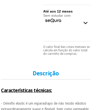
essencial
para
Fisaude
Desportos
coronavirus
Até aos 12 meses
Aluguer
e jogos
Sem estudar com
Vestuário
Aerobic,
sanitário
fitness e
pilates
Veterinária
O valor final das cotas mensais se
Pode escolhê-lo no final
calcula em função do valor total
Desportos
do processo de compra,
do carrinho de compras.
Ortopedia
ao escolher o método de
e jogos
pagamento.
Só
precisará do seu
Instrumental
documento de
cirúrgico
identificação,
Vestuário
Descrição
número de
(liquidação)
sanitário
telemóvel e número
de cartão.
Características técnicas:
Veterinária
É gratuito para si
porque a SeQura
colabora com a
- Omnifix elastic é um esparadrapo de não tecido elástico
Fisaude para que
Ortopedia
extraordinariamente suave e flexível, bem como permeable
assim seja.