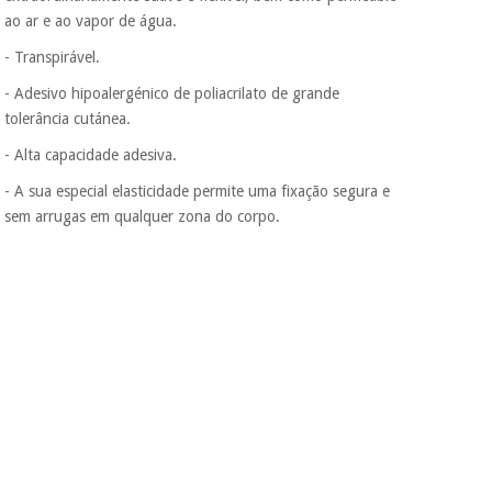
ao ar e ao vapor de água.
Muito
conveniente
, pois
Instrumental
- Transpirável.
hoje paga apenas 1/3
cirúrgico
- Adesivo hipoalergénico de poliacrilato de grande
do valor. As restantes
(liquidação)
duas prestações
tolerância cutánea.
serão cobradas no
mesmo dia de cada
- Alta capacidade adesiva.
mês.
- A sua especial elasticidade permite uma fixação segura e
Sem
sem arrugas em qualquer zona do corpo.
compromisso.
Pode adiantar o
pagamento total ou
parcial quando
quiser, sem
penalizações ou
truques.
Os seus dados
protegidos.
Não
vendemos os seus
dados a terceiros
nem o
incomodaremos para