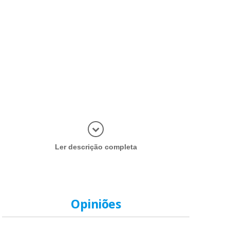
Abrir mais
Ler descrição completa
Opiniões