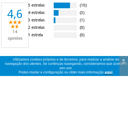
5 estrelas
(10)
4,6
4 estrelas
(3)
3 estrelas
(1)
2 estrelas
(0)
14
1 estrela
(0)
opiniões
×
Utilizamos cookies próprias e de terceiros, para realizar a análise da
14
ver
navegação dos utentes. Se continuas navegando, consideramos que aceitas o
opiniões
<<
<
1
/
2
>
>>
seu uso.
por
Podes mudar a configuração ou obter mais informação
aquí
.
página
Muy satisfechos con el material.
Perfectamente embalado y en
anônimo
condiciones
Espanha
31/01/2022