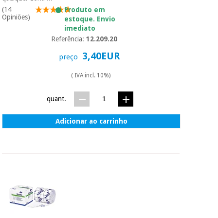
essencial
(14
Produto em
para
Fisaude
Opiniões)
Desportos
estoque. Envio
coronavirus
Aluguer
e jogos
imediato
Referência:
12.209.20
Vestuário
Aerobic,
3,40EUR
preço
sanitário
fitness e
pilates
( IVA incl. 10%)
Veterinária
quant.
Desportos
Ortopedia
e jogos
Adicionar ao carrinho
Instrumental
cirúrgico
Vestuário
(liquidação)
sanitário
Veterinária
Ortopedia