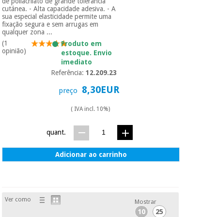
de poliacrilato de grande tolerância
cutánea. - Alta capacidade adesiva. - A
sua especial elasticidade permite uma
fixação segura e sem arrugas em
qualquer zona ...
(1
Produto em
opinião)
estoque. Envio
imediato
Referência:
12.209.23
8,30EUR
preço
( IVA incl. 10%)
quant.
Adicionar ao carrinho
Ver como
Mostrar
10
25