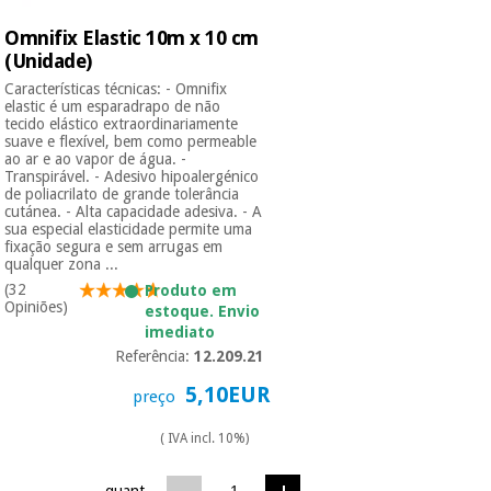
Omnifix Elastic 10m x 10 cm
Instrumental
(Unidade)
cirúrgico
Características técnicas: - Omnifix
(liquidação)
elastic é um esparadrapo de não
tecido elástico extraordinariamente
suave e flexível, bem como permeable
ao ar e ao vapor de água. -
Transpirável. - Adesivo hipoalergénico
de poliacrilato de grande tolerância
cutánea. - Alta capacidade adesiva. - A
sua especial elasticidade permite uma
fixação segura e sem arrugas em
qualquer zona ...
(32
Produto em
Opiniões)
estoque. Envio
imediato
Referência:
12.209.21
5,10EUR
preço
( IVA incl. 10%)