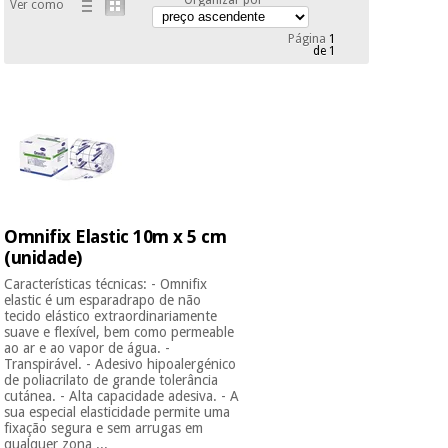
Ver como
Novidades
Material
Medicina
Página
1
de 1
médico
tradicional
chinesa
sanitário
Novidades
Ofertas
Mobiliário
Medicina
clínico
tradicional
Outlet
Ofertas
chinesa
Gabinetes
terapêuticos
Omnifix Elastic 10m x 5 cm
Fisaude
Mobiliário
(unidade)
Outlet
Material de
Tech
clínico
proteção
Academy
Características técnicas: - Omnifix
essencial
elastic é um esparadrapo de não
para
tecido elástico extraordinariamente
Gabinetes
coronavirus
suave e flexível, bem como permeable
Fisaude
terapêuticos
ao ar e ao vapor de água. -
Fisaude
Transpirável. - Adesivo hipoalergénico
Tech
Aluguer
de poliacrilato de grande tolerância
Aerobic,
Academy
cutánea. - Alta capacidade adesiva. - A
fitness
Material de
sua especial elasticidade permite uma
e
fixação segura e sem arrugas em
proteção
pilates
qualquer zona ...