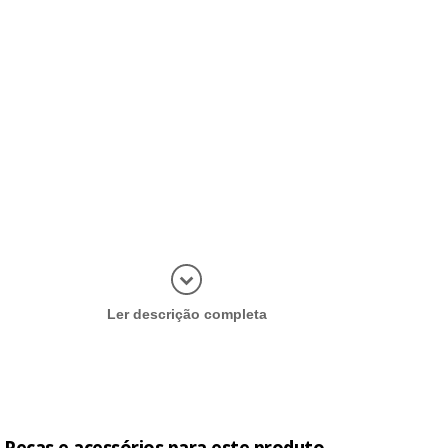
Abrir mais
Ler descrição completa