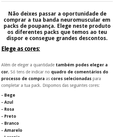
telemóvel e número
de cartão.
Não deixes passar a oportunidade de
Instrumental
É gratuito para si
comprar a tua banda neuromuscular em
cirúrgico
porque a SeQura
packs de poupança. Elege neste produto
colabora com a
(liquidação)
os diferentes packs que temos ao teu
Fisaude para que
dispor e consegue grandes descontos.
assim seja.
Elege as cores:
Muito
conveniente
, pois
hoje paga apenas 1/3
Além de eleger a quantidade
também podes eleger a
do valor. As restantes
duas prestações
cor.
Só tens de indicar no
quadro de comentários do
serão cobradas no
processo de compra
as
cores selecionadas
para
mesmo dia de cada
completar a tua pack. Dispomos das seguintes cores:
mês.
- Bege
Sem
- Azul
compromisso.
Pode adiantar o
- Rosa
pagamento total ou
- Preto
parcial quando
- Branco
quiser, sem
- Amarelo
penalizações ou
truques.