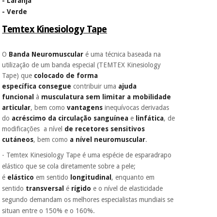
- Laranja
- Verde
Os seus dados
protegidos.
Não
Temtex Kinesiology Tape
vendemos os seus
dados a terceiros
nem o
O
Banda Neuromuscular
é uma técnica baseada na
incomodaremos para
utilização de um banda especial (TEMTEX Kinesiology
tentar vender-lhe um
Tape) que
colocado de forma
crédito pessoal.
específica
consegue
contribuir uma
ajuda
funcional
à
musculatura sem limitar a mobilidade
articular
, bem como
vantagens
inequívocas derivadas
do
acréscimo da circulação sanguínea
e
linfática
, de
modificações
a nível
de recetores sensitivos
cutáneos
, bem como
a nível neuromuscular
.
- Temtex Kinesiology Tape é uma espécie de esparadrapo
elástico que se cola diretamente sobre a pele;
é
elástico
em sentido
longitudinal
, enquanto em
sentido
transversal
é
rígido
e o nível de elasticidade
segundo demandam os melhores especialistas mundiais se
situan entre o 150% e o 160%.