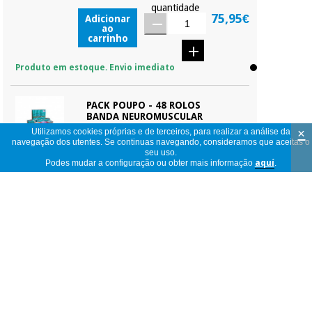
quantidade
75,95€
Adicionar
ao
carrinho
Produto em estoque. Envio imediato
PACK POUPO - 48 ROLOS
BANDA NEUROMUSCULAR
TEMTEX KINESIOLOGY
×
Utilizamos cookies próprias e de terceiros, para realizar a análise da
TAPE BKT-05 5CM X 5M
navegação dos utentes. Se continuas navegando, consideramos que aceitas o
seu uso.
Referência:
BKT-PACK
Podes mudar a configuração ou obter mais informação
aquí
.
quantidade
289,95€
Adicionar
ao
carrinho
Produto em estoque. Envio imediato
PACK POUPO - 24 ROLOS
BANDA NEUROMUSCULAR
TEMTEX KINESIOLOGY
TAPE BKT-05 5CM X 5M