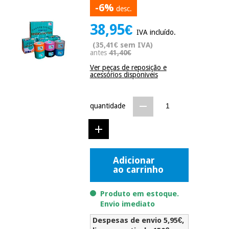
-6%
Novidades
desc.
Material
Medicina
38,95€
médico
tradicional
IVA incluído.
chinesa
sanitário
Novidades
(35,41€ sem IVA)
Ofertas
antes
41,40€
Mobiliário
Ver peças de reposição e
Medicina
clínico
acessórios disponiveis
tradicional
Outlet
Ofertas
chinesa
Gabinetes
quantidade
terapêuticos
Fisaude
Mobiliário
Outlet
Material de
Tech
clínico
proteção
Academy
essencial
Adicionar
para
Gabinetes
ao carrinho
coronavirus
Fisaude
terapêuticos
Fisaude
Tech
Aluguer
Produto em estoque.
Aerobic,
Academy
Envio imediato
fitness
Material de
e
proteção
Despesas de envio 5,95€,
pilates