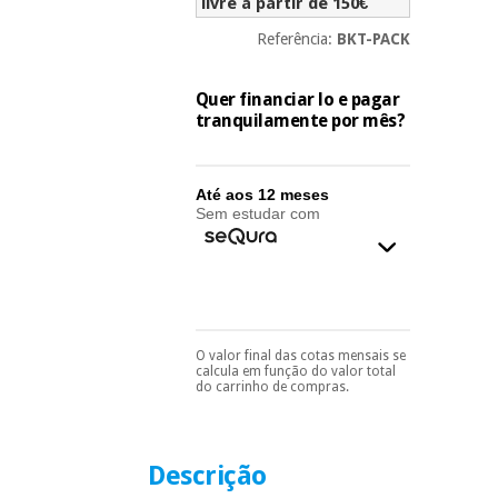
essencial
livre a partir de 150€
para
Fisaude
Referência:
BKT-PACK
Desportos
coronavirus
Aluguer
e jogos
Quer financiar lo e pagar
Vestuário
Aerobic,
tranquilamente por mês?
sanitário
fitness e
pilates
Veterinária
Até aos 12 meses
Sem estudar com
Desportos
Ortopedia
e jogos
Instrumental
cirúrgico
Vestuário
(liquidação)
sanitário
O valor final das cotas mensais se
Pode escolhê-lo no final
calcula em função do valor total
do processo de compra,
do carrinho de compras.
ao escolher o método de
pagamento.
Só
Veterinária
precisará do seu
documento de
identificação,
Descrição
número de
Ortopedia